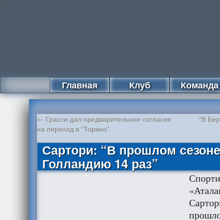
Главная
Клуб
Команда
←
Грасси дал предварительное согласие
“В Бер
на переход в “Торино”
Сартори: “В прошлом сезоне
Голландию 14 раз”
Спорти
«Атала
Сартор
прошло