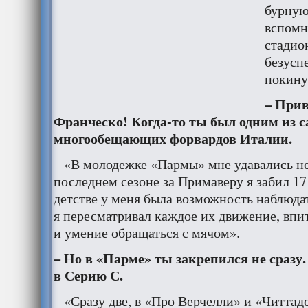
бурную
вспомн
стадио
безусп
покину
– Прив
Франческо! Когда-то ты был одним из 
многообещающих форвардов Италии.
– «В молодежке «Пармы» мне удавались н
последнем сезоне за Примаверу я забил 17
детстве у меня была возможность наблюда
я пересматривал каждое их движение, впит
и умение обращаться с мячом».
– Но в «Парме» ты закрепился не сразу
в Серию С.
– «Сразу две, в «Про Верчелли» и «Читтаде