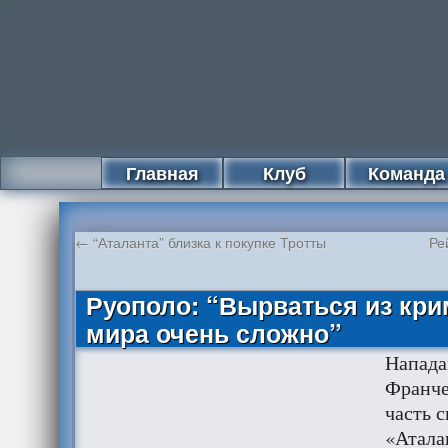
Главная
Клуб
Команда
←
“Аталанта” близка к покупке Тротты
Ре
Руополо: “Вырваться из кр
мира очень сложно”
Напад
Франче
часть 
«Атала