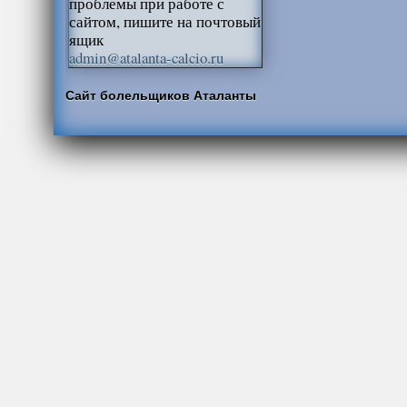
проблемы при работе с
сайтом, пишите на почтовый
ящик
admin@atalanta-calcio.ru
Сайт болельщиков Аталанты