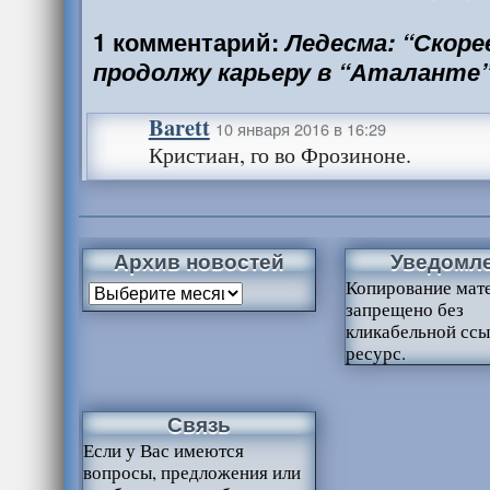
1 комментарий:
Ледесма: “Скорее
продолжу карьеру в “Аталанте
Barett
10 января 2016 в 16:29
Кристиан, го во Фрозиноне.
Архив новостей
Уведомл
Копирование мат
запрещено без
кликабельной ссы
ресурс.
Связь
Если у Вас имеются
вопросы, предложения или