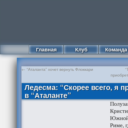
Главная
Клуб
Команда
←
“Аталанта” хочет вернуть Флоккари
“
приобрет
Ледесма: “Скорее всего, я 
в “Аталанте”
Полуза
Кристи
Южной 
Риме, 