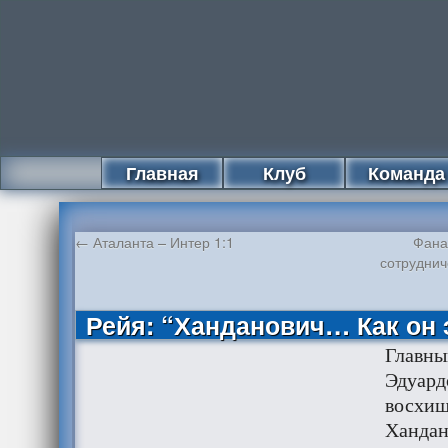
Главная
Клуб
Команда
←
Аталанта – Интер 1:1
Фана
сотруднич
Рейя: “Ханданович… Как он 
Главны
Эдуард
восхищ
Хандан