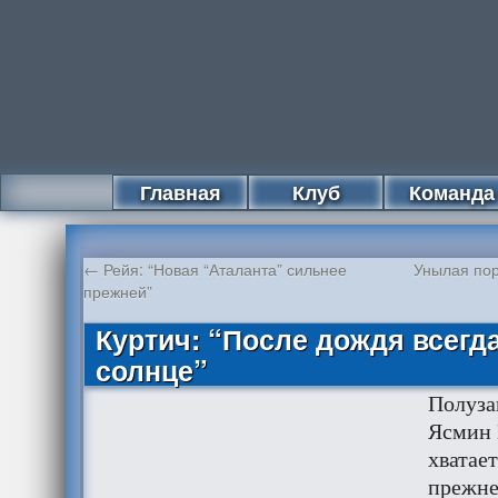
Главная
Клуб
Команда
←
Рейя: “Новая “Аталанта” сильнее
Унылая пор
прежней”
Куртич: “После дождя всегд
солнце”
Полуза
Ясмин 
хватает
прежне