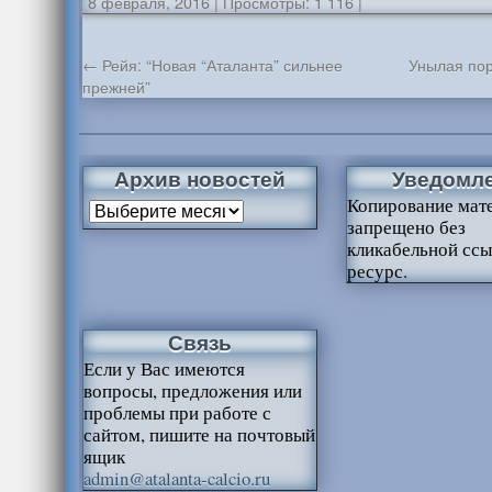
8 февраля, 2016
|
Просмотры: 1 116
|
←
Рейя: “Новая “Аталанта” сильнее
Унылая пор
прежней”
Архив новостей
Уведомл
Копирование мат
запрещено без
кликабельной ссы
ресурс.
Связь
Если у Вас имеются
вопросы, предложения или
проблемы при работе с
сайтом, пишите на почтовый
ящик
admin@atalanta-calcio.ru