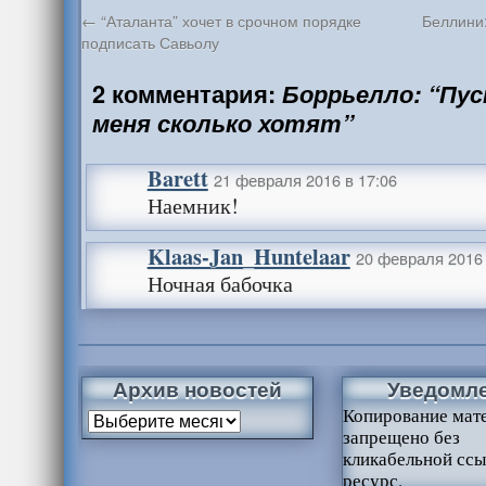
←
“Аталанта” хочет в срочном порядке
Беллини:
подписать Савьолу
2 комментария:
Боррьелло: “Пу
меня сколько хотят”
Barett
21 февраля 2016 в 17:06
Наемник!
Klaas-Jan_Huntelaar
20 февраля 2016 
Ночная бабочка
Архив новостей
Уведомл
Копирование мат
запрещено без
кликабельной ссы
ресурс.