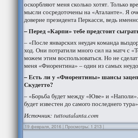
оскорбляют меня сколько хотят. Только вр
мысли сосредоточены на «Аталанте». Я оче
доверие президента Перкасси, ведь именно
– Перед «Карпи» тебе предстоит сыграт
– «После январских неудач команда выздор
ход. Они потратили много сил на матч с «
можем этим воспользоваться. Но не сделат
меня «Фиорентина» – один из самых неуд
– Есть ли у «Фиорентины» шансы зацепи
Скудетто?
– «Борьба будет между «Юве» и «Наполи».
будет известен до самого последнего тура»
Источник
: tuttoatalanta.com
19 февраля, 2016
|
Просмотры: 1 213
|