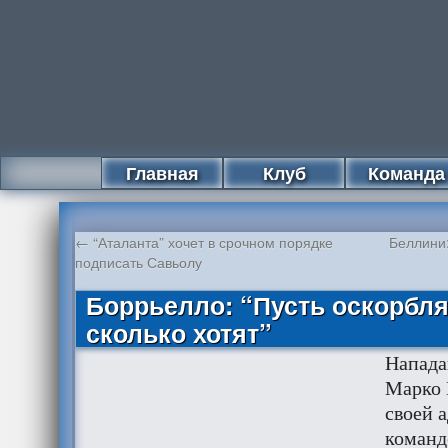
Главная
Клуб
Команда
←
“Аталанта” хочет в срочном порядке
Беллини:
подписать Савьолу
Боррьелло: “Пусть оскорбл
сколько хотят”
Напад
Марко 
своей 
команд