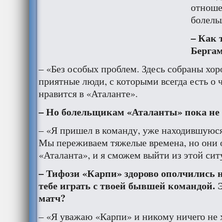
отноше
болель
– Как 
Берга
– «Без особых проблем. Здесь собраны хо
приятные люди, с которыми всегда есть о 
нравится в «Аталанте».
– Но болельщикам «Аталанты» пока не 
– «Я пришел в команду, уже находившуюся
Мы переживаем тяжелые времена, но они о
«Аталанта», и я сможем выйти из этой сит
– Тифози «Карпи» здорово ополчились н
тебе играть с твоей бывшей командой. 
матч?
– «Я уважаю «Карпи» и никому ничего не 