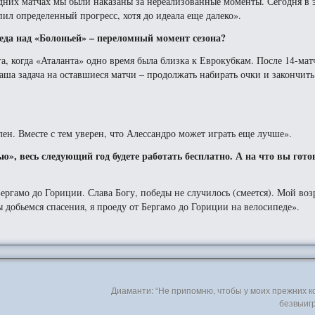
дних матчах мы были наказаны за нереализованные моменты. Сегодня в 
пил определенный прогресс, хотя до идеала еще далеко».
еда над «Болоньей» – переломный момент сезона?
а, когда «Аталанта» одно время была близка к Еврокубкам. После 14-мат
ша задача на оставшиеся матчи – продолжать набирать очки и закончить
лен. Вместе с тем уверен, что Алессандро может играть еще лучше».
ю», весь следующий год будете работать бесплатно. А на что вы гот
ергамо до Гориции. Слава Богу, победы не случилось (смеется). Мой воз
 добьемся спасения, я проеду от Бергамо до Гориции на велосипеде».
Диаманти: “Не припомню, чтобы у моих прежних к
безвыиг