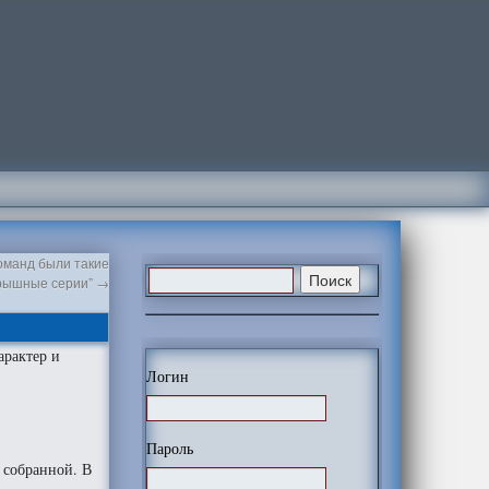
оманд были такие
рышные серии”
→
арактер и
Логин
Пароль
 собранной. В