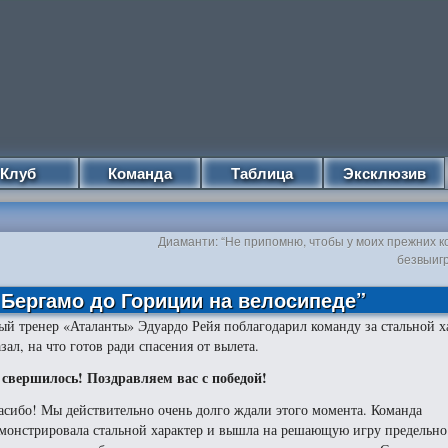
Клуб
Команда
Таблица
Эксклюзив
Диаманти: “Не припомню, чтобы у моих прежних к
безвыиг
 Бергамо до Гориции на велосипеде”
ый тренер «Аталанты» Эдуардо Рейя поблагодарил команду за стальной х
азал, на что готов ради спасения от вылета.
 свершилось! Поздравляем вас с победой!
асибо! Мы действительно очень долго ждали этого момента. Команда
монстрировала стальной характер и вышла на решающую игру предельно