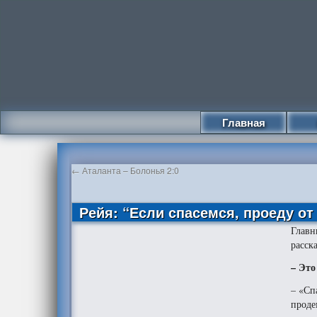
Главная
←
Аталанта – Болонья 2:0
Рейя: “Если спасемся, проеду от
Главн
расск
– Это
– «Сп
проде