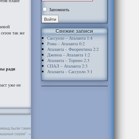
этом плане
Запомнить
чевой
Свежие записи
 сезон так же
Сассуоло – Аталанта 1:4
Рома – Аталанта 0:2
Аталанта – Фиорентина 2:2
Дженоа – Аталанта 1:2
Аталанта – Торино 2:3
СПАЛ – Аталанта 2:3
овы ради
Аталанта – Сассуоло 3:1
раст уже не
оманд были такие
рышные серии”
→