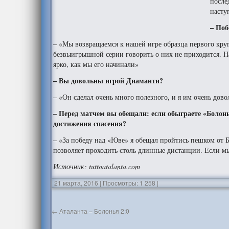
после
насту
– Поб
– «Мы возвращаемся к нашей игре образца первого круг
безвыигрышной серии говорить о них не приходится. На
ярко, как мы его начинали»
– Вы довольны игрой Диаманти?
– «Он сделал очень много полезного, и я им очень дово
– Перед матчем вы обещали: если обыграете «Болонь
достижения спасения?
– «За победу над «Юве» я обещал пройтись пешком от Б
позволяет проходить столь длинные дистанции. Если мы
Источник
: tuttoatalanta.com
21 марта, 2016
|
Просмотры: 1 258
|
←
Аталанта – Болонья 2:0