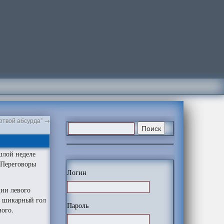
ертвой абсурда”
→
шлой неделе
 Переговоры
Логин
ции левого
 – шикарный гол
Пароль
ного.