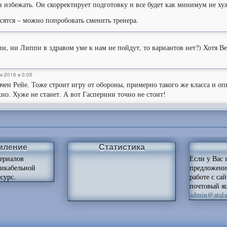
 избежать. Он скорректирует подготовку и все будет как минимум не ху
сятся – можно попробовать сменить тренера.
1
и, ни Липпи в здравом уме к нам не пойдут, то вариантов нет?) Хотя В
я 2016 в 0:05
чен Рейе. Тоже строит игру от обороны, примерно такого же класса и оп
о. Хуже не станет. А вот Гасперини точно не стоит!
мление
Статистика
ериалов
Если у Вас 
ликабельной
предложени
сурс.
работе с са
почтовый я
admin@atalan