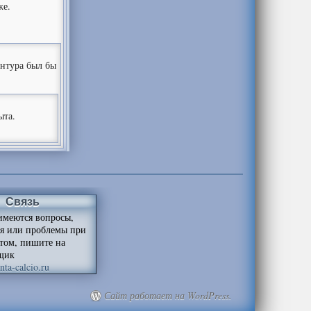
же.
ентура был бы
ыта.
Связь
имеются вопросы,
я или проблемы при
йтом, пишите на
щик
ta-calcio.ru
Сайт работает на WordPress.