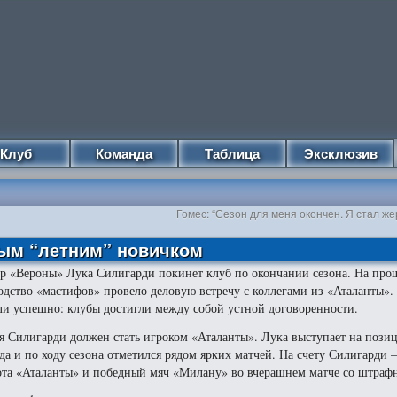
Клуб
Команда
Таблица
Эксклюзив
Гомес: “Сезон для меня окончен. Я стал ж
вым “летним” новичком
р «Вероны» Лука Силигарди покинет клуб по окончании сезона. На про
одство «мастифов» провело деловую встречу с коллегами из «Аталанты».
и успешно: клубы достигли между собой устной договоренности.
я Силигарди должен стать игроком «Аталанты». Лука выступает на пози
да и по ходу сезона отметился рядом ярких матчей. На счету Силигарди
ота «Аталанты» и победный мяч «Милану» во вчерашнем матче со штраф