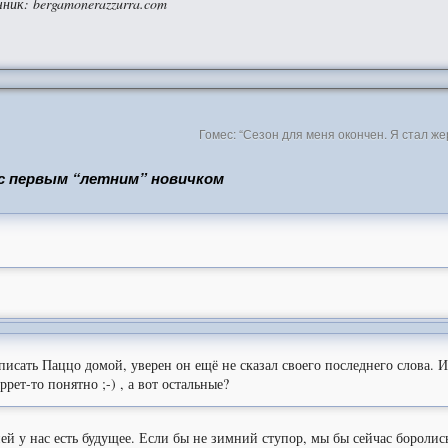
чник
: bergamonerazzurra.com
Гомес: “Сезон для меня окончен. Я стал ж
с первым “летним” новичком
писать Паццо домой, уверен он ещё не сказал своего последнего слова. 
рет-то понятно ;-) , а вот остальные?
ейей у нас есть будущее. Если бы не зимний ступор, мы бы сейчас боролис