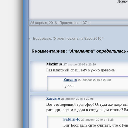
Исто
26 апреля, 2016
|
Просмотры: 1 371
|
←
Боррьелло: “Я хочу поехать на Евро-2016!”
6 комментариев:
“Аталанта” определилась 
Maximus
27 апреля 2016 в 20:20
Рея классный спец, ему нужно доверие
Zaccaro
27 апреля 2016 в 20:30
:good:
Zaccaro
26 апреля 2016 в 20:08
Вот это хороший трансфер! Оттуда же надо вы
рагацци, верим в деда в следующем сезоне? Бар
Saturn-fc
27 апреля 2016 в 13:25
Биг Босс дель сито считает, что с Р