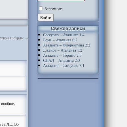
Запомнить
Свежие записи
Сассуоло – Аталанта 1:4
ертвой абсурда”
→
Рома – Аталанта 0:2
Аталанта – Фиорентина 2:2
Дженоа – Аталанта 1:2
Аталанта – Торино 2:3
СПАЛ – Аталанта 2:3
Аталанта – Сассуоло 3:1
И вообще,
ь за ЛЕ. Во