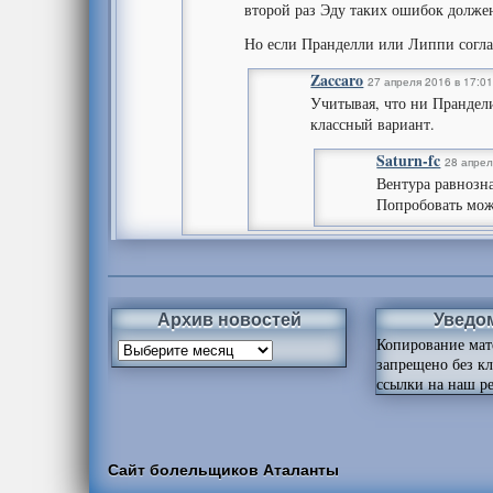
второй раз Эду таких ошибок должен
Но если Пранделли или Липпи согла
Zaccaro
27 апреля 2016 в 17:0
Учитывая, что ни Прандели
классный вариант.
Saturn-fc
28 апрел
Вентура равнозна
Попробовать можн
Архив новостей
Уведо
Копирование мат
запрещено без к
ссылки на наш ре
Сайт болельщиков Аталанты