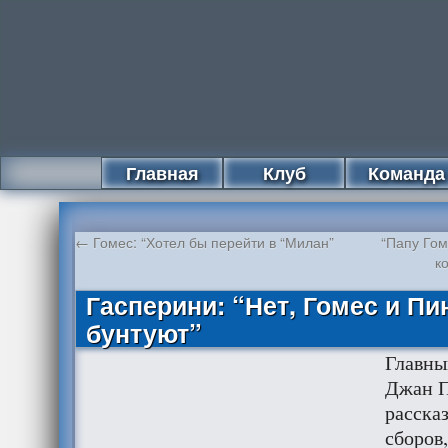
Главная
Клуб
Команда
←
Гомес: “Хотел бы перейти в “Милан”
“Папу Гом
к
Гасперини: “Нет, Гомес и Пи
бунтуют”
Главны
Джан П
расска
сборов,