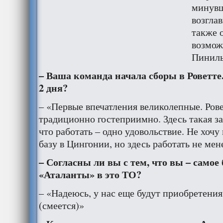
минувш
возгла
также 
возмож
Пиниль
– Ваша команда начала сборы в Роветт
2 дня
?
– «Первые впечатления великолепные. Рове
традиционно гостеприимно. Здесь такая за
что работать – одно удовольствие. Не хоч
базу в Цингонии, но здесь работать не ме
– Согласны ли вы с тем, что вы – само
«Аталанты» в это ТО?
– «Надеюсь, у нас еще будут приобретени
(смеется)»