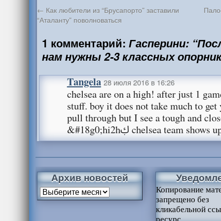
←
Как любители из “Брусапорто” заставили
Пало
“Аталанту” поволноваться
1 комментарий:
Гасперини: “Пос
нам нужны 2-3 классных опорник
Tangela
28 июля 2016 в 16:26
chelsea are on a high! after just 1 ga
stuff. boy it does not take much to get
pull through but I see a tough and clo
&#18g0;hi2hࢴ chelsea team show
Архив новостей
Уведомл
Копирование мат
запрещено без
кликабельной ссы
ресурс.