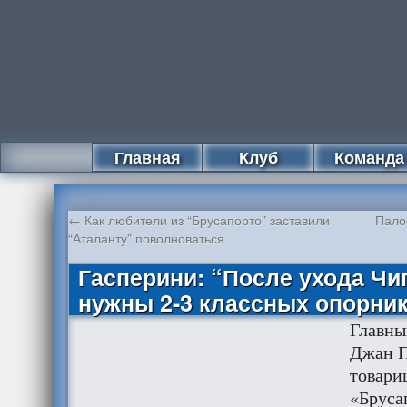
Главная
Клуб
Команда
←
Как любители из “Брусапорто” заставили
Пало
“Аталанту” поволноваться
Гасперини: “После ухода Чи
нужны 2-3 классных опорни
Главны
Джан П
товари
«Бруса