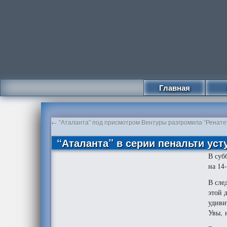
Главная
←
“Аталанта” под присмотром Вентуры разгромила “Ренате
“Аталанта” в серии пенальти ус
В суб
на 14
В сле
этой 
удиви
Увы, 