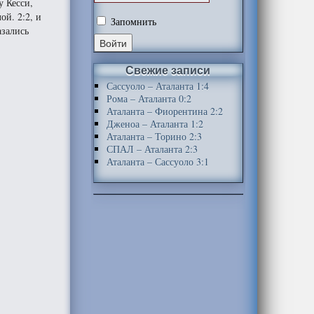
у Кесси,
ой. 2:2, и
Запомнить
азались
Свежие записи
Сассуоло – Аталанта 1:4
Рома – Аталанта 0:2
Аталанта – Фиорентина 2:2
Дженоа – Аталанта 1:2
Аталанта – Торино 2:3
СПАЛ – Аталанта 2:3
Аталанта – Сассуоло 3:1