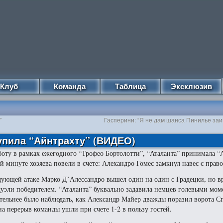
Клуб
Команда
Таблица
Эксклюзив
”
Гасперини: “Я не дам шанса Пинилье заи
тупила “Айнтрахту” (ВИДЕО)
боту в рамках ежегодного “Трофео Бортолотти”, “Аталанта” принимала “
-й минуте хозяева повели в счете: Алехандро Гомес замкнул навес с право
дующей атаке Марко Д’Алессандро вышел один на один с Градецки, но в
дуэли победителем. “Аталанта” буквально задавила немцев голевыми мо
тельнее было наблюдать, как Александр Майер дважды поразил ворота С
на перерыв команды ушли при счете 1-2 в пользу гостей.