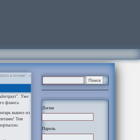
грать в основе”
→
Айнтрахт”. Уже
го фланга.
Логин
ратарь вышел из
ментами! Тем
портьелло.
Пароль