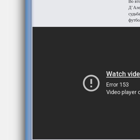
Во вт
Д’Але
судьб
футбо