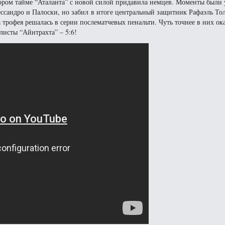
ором тайме “Аталанта” с новой силой придавила немцев. Моменты были 
ссандро и Палоски, но забил в итоге центральный защитник Рафаэль Тол
а трофея решалась в серии послематчевых пенальти. Чуть точнее в них ок
листы “Айнтрахта” – 5:6!