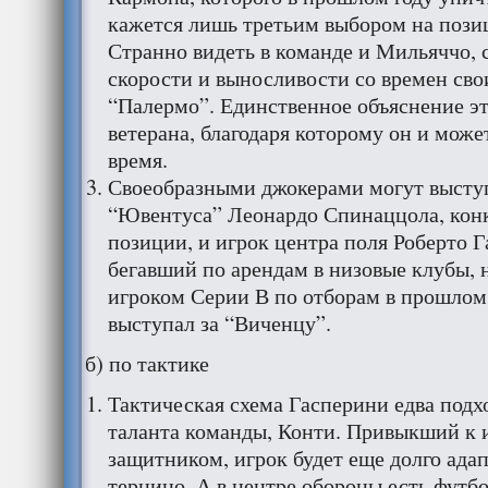
кажется лишь третьим выбором на позиц
Странно видеть в команде и Мильяччо, 
скорости и выносливости со времен сво
“Палермо”. Единственное объяснение э
ветерана, благодаря которому он и може
время.
Своеобразными джокерами могут высту
“Ювентуса” Леонардо Спинаццола, конк
позиции, и игрок центра поля Роберто Г
бегавший по арендам в низовые клубы,
игроком Серии В по отборам в прошлом 
выступал за “Виченцу”.
б) по тактике
Тактическая схема Гасперини едва подх
таланта команды, Конти. Привыкший к 
защитником, игрок будет еще долго адап
терцино. А в центре обороны есть футб