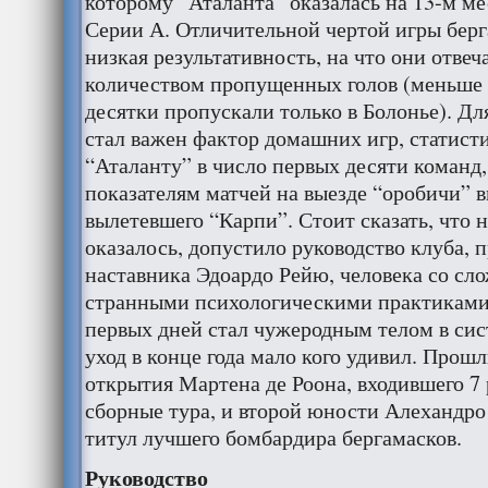
которому “Аталанта” оказалась на 13-м ме
Серии А. Отличительной чертой игры берг
низкая результативность, на что они отве
количеством пропущенных голов (меньше 
десятки пропускали только в Болонье). Для
стал важен фактор домашних игр, статист
“Аталанту” в число первых десяти команд, 
показателям матчей на выезде “оробичи” 
вылетевшего “Карпи”. Стоит сказать, что 
оказалось, допустило руководство клуба, 
наставника Эдоардо Рейю, человека со сл
странными психологическими практиками.
первых дней стал чужеродным телом в сис
уход в конце года мало кого удивил. Прош
открытия Мартена де Роона, входившего 7 
сборные тура, и второй юности Алехандро
титул лучшего бомбардира бергамасков.
Руководство