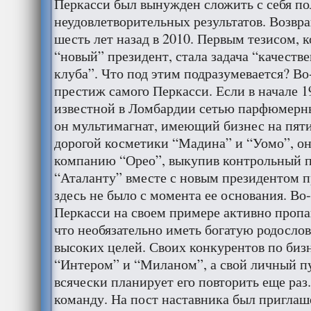
Перкасси был вынужден сложить с себя п
неудовлетворительных результатов. Возвр
шесть лет назад в 2010. Первым тезисом, 
“новый” президент, стала задача “качеств
клуба”. Что под этим подразумевается? В
престиж самого Перкасси. Если в начале 1
известной в Ломбардии сетью парфюмерны
он мультимагнат, имеющий бизнес на пяти
дорогой косметики “Мадина” и “Уомо”, о
компанию “Орео”, выкупив контрольный па
“Аталанту” вместе с новым президентом п
здесь не было с момента ее основания. Во
Перкасси на своем примере активно пропа
что необязательно иметь богатую родосло
высоких целей. Своих конкурентов по бизн
“Интером” и “Миланом”, а свой личный пу
всячески планирует его повторить еще раз.
команду. На пост наставника был приглаш