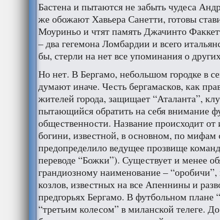
Бастена и пытаются не забыть чудеса Анд
же обожают Хавьера Санетти, готовы став
Моуриньо и чтят память Джачинто Факкет
– два гегемона Ломбардии и всего итальян
бы, стерли на нет все упоминания о други
Но нет. В Бергамо, небольшом городке в с
думают иначе. Честь бергамасков, как пра
жителей города, защищает “Аталанта”, клу
пытающийся обратить на себя внимание ф
общественности. Название происходит от 
богини, известной, в основном, по мифам 
предопределило ведущее прозвище команд
переводе “Божки”). Существует и менее о
грандиозному наименование – “оробичи”, 
козлов, известных на все Апеннины и разв
предгорьях Бергамо. В футбольном плане “
“третьим колесом” в миланской телеге. До