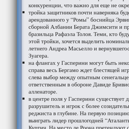
конкуренции, что важно для еще не ок
тройка защитников почти наверняка буде
арендованного у “Ромы” боснийца Эрвин
сборной Албании Берата Джимсити и п
бразильца Рафаэла Толоя. Теми, кто буд
этой тройки, хочется выделить номинал
летнего Андреа Масьелло и вернувшего
Зуагера.
на флангах у Гасперини могут быть нек
справа весь Бергамо ждет блестящей иг
слева выбор между опытным сенегальце
ответственным в обороне Давиде Бриви
алленаторе.
в центре поля у Гасперини существует д
разрушитель и игрок с более созидатель
реджиста в глубине. На первую позици
выиграть лидер прошлогодней “Аталант
Куртич. На место де Роона претендуют с