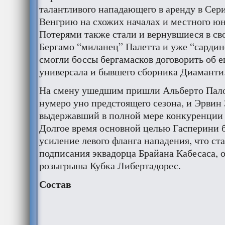
талантливого нападающего в аренду в Сер
Венгрию на схожих началах и местного ю
Потерями также стали и вернувшиеся в св
Бергамо “миланец” Палетта и уже “сардин
смогли боссы бергамасков договорить об е
универсала и бывшего сборника Диаманти
На смену ушедшим пришли Альберто Пало
нумеро уно предстоящего сезона, и Эрвин 
выдержавший в полной мере конкуренции 
Долгое время основной целью Гасперини 
усиление левого фланга нападения, что ст
подписания эквадорца Брайана Кабесаса, 
розыгрыша Кубка Либертадорес.
Состав