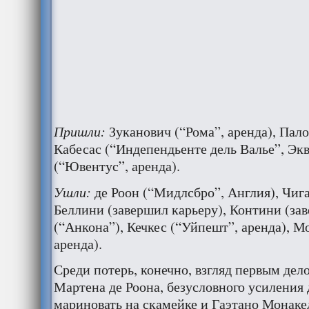
Пришли:
Зуканович (“Рома”, аренда), Пало
Кабесас (“Индепендьенте дель Валье”, Эк
(“Ювентус”, аренда).
Ушли:
де Роон (“Мидлсбро”, Англия), Чиг
Беллини (завершил карьеру), Контини (за
(“Анкона”), Кечкес (“Уйпешт”, аренда), М
аренда).
Среди потерь, конечно, взгляд первым дел
Мартена де Роона, безусловного усиления 
мариновать на скамейке и Гаэтано Монаке