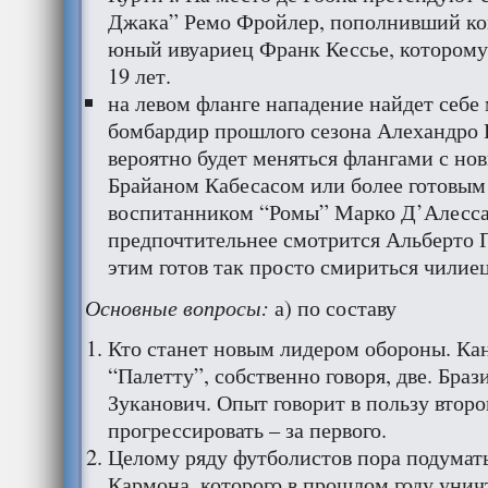
Джака” Ремо Фройлер, пополнивший ком
юный ивуариец Франк Кессье, которому
19 лет.
на левом фланге нападение найдет себе
бомбардир прошлого сезона Алехандро 
вероятно будет меняться флангами с но
Брайаном Кабесасом или более готовым
воспитанником “Ромы” Марко Д’Алесса
предпочтительнее смотрится Альберто П
этим готов так просто смириться чили
Основные вопросы:
а) по составу
Кто станет новым лидером обороны. Ка
“Палетту”, собственно говоря, две. Бра
Зуканович. Опыт говорит в пользу второ
прогрессировать – за первого.
Целому ряду футболистов пора подумать
Кармона, которого в прошлом году уничт