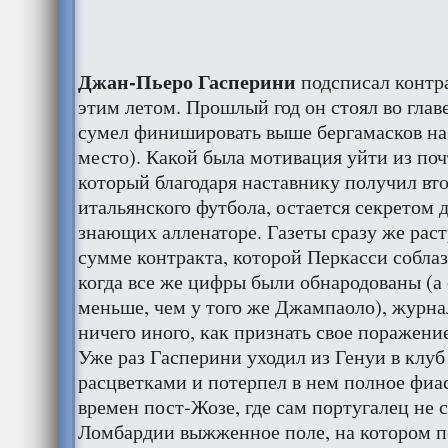
Джан-Пьеро Гасперини
подсписал контр
этим летом. Прошлый год он стоял во глав
сумел финишировать выше бергамасков на 
место). Какой была мотивация уйти из поч
который благодаря наставнику получил вто
итальянского футбола, остается секретом 
знающих алленаторе. Газеты сразу же рас
сумме контракта, которой Перкасси соблаз
когда все же цифры были обнародованы (а 
меньше, чем у того же Джампаоло), журна
ничего иного, как признать свое поражени
Уже раз Гасперини уходил из Генуи в клу
расцветками и потерпел в нем полное фиа
времен пост-Жозе, где сам португалец не с
Ломбардии выжженное поле, на котором п