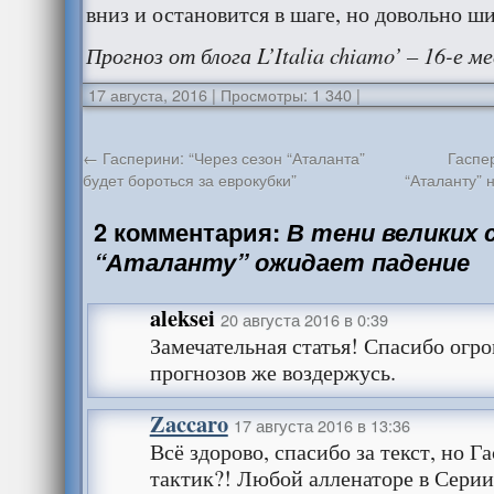
вниз и остановится в шаге, но довольно ши
Прогноз от блога L’Italia chiamo’ – 16-е м
17 августа, 2016
|
Просмотры: 1 340
|
←
Гасперини: “Через сезон “Аталанта”
Гаспе
будет бороться за еврокубки”
“Аталанту” 
2 комментария:
В тени великих 
“Аталанту” ожидает падение
aleksei
20 августа 2016 в 0:39
Замечательная статья! Спасибо огро
прогнозов же воздержусь.
Zaccaro
17 августа 2016 в 13:36
Всё здорово, спасибо за текст, но Г
тактик?! Любой алленаторе в Серии