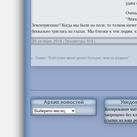
удача
Очень
“Атал
Землетрясение? Когда мы были на поле, то толком ничег
буквально тряслась на глазах. Мы близки к тем людям, 
28 октября, 2016
|
Просмотры: 919
|
←
Гомес: “В Италии меня ценят больше, чем на родине”
Архив новостей
Уведо
Копирование мат
запрещено без к
ссылки на наш ре