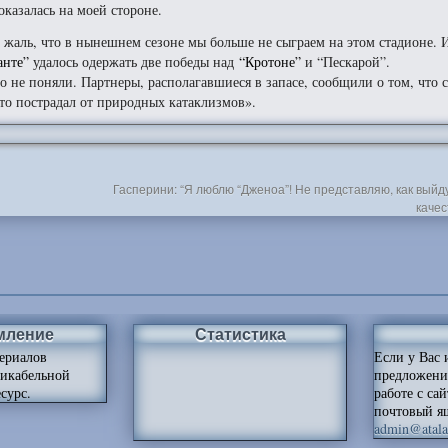
 оказалась на моей стороне.
 жаль, что в нынешнем сезоне мы больше не сыграем на этом стадионе. 
анте”
удалось одержать две победы над
“Кротоне”
и “Пескарой”.
о не поняли. Партнеры, располагавшиеся в запасе, сообщили о том, что 
кто пострадал от природных катаклизмов».
Гасперини: “Я люблю “Дженоа”! Не представляю, как выйду
качес
мление
Статистика
ериалов
Если у Вас 
ликабельной
предложени
сурс.
работе с са
почтовый я
admin@atalan