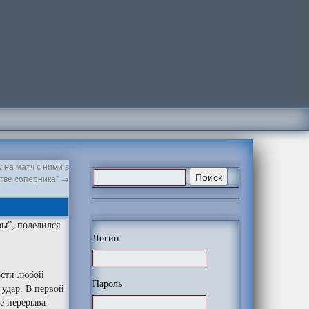
 на матч с ними в
тве соперника”
→
ры”, поделился
Логин
ости любой
Пароль
 удар. В первой
ле перерыва