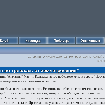
Клуб
Команда
Таблица
Эксклюзив
Гасперини: “Я люблю “Дженоа”! Не представляю, как выйду
качес
льно тряслась от землетрясения”
ник “Аталанты” Маттия Кальдара, автор победного мяча в ворота “Песка
и эмоциями после финального свистка.
дня была очень сложная игра. Несмотря на небольшое количество очков,
ара” относится к тем соперникам, которые способны доставить неприятн
де. Мы ограничили их атакующие способности, а затем нанесли разящий
ине после навеса от Драме мне не удалось отправить мяч в сетку, но пос