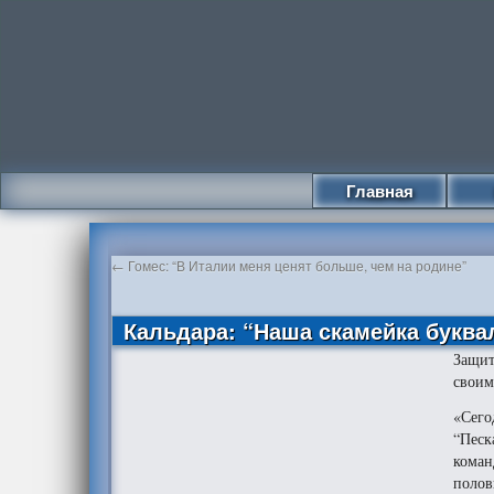
Главная
←
Гомес: “В Италии меня ценят больше, чем на родине”
Кальдара: “Наша скамейка буква
Защит
своим
«Сего
“Песк
коман
полов