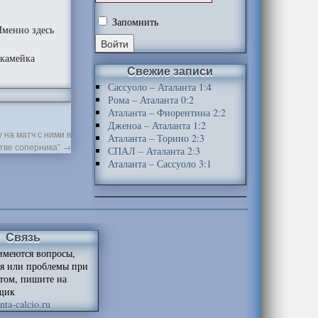
Запомнить
Именно здесь
скамейка
Свежие записи
Сассуоло – Аталанта 1:4
Рома – Аталанта 0:2
Аталанта – Фиорентина 2:2
Дженоа – Аталанта 1:2
 на матч с ними в
Аталанта – Торино 2:3
тве соперника”
→
СПАЛ – Аталанта 2:3
Аталанта – Сассуоло 3:1
Связь
имеются вопросы,
я или проблемы при
йтом, пишите на
щик
ta-calcio.ru