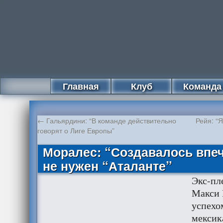
Главная
Клуб
Команда
←
Гальярдини: “В команде действительно
Рейя: “
говорят о Лиге Европы”
Моралес: “Создавалось впеч
не нужен “Аталанте”
Экс-пл
Макси 
успехо
мексик