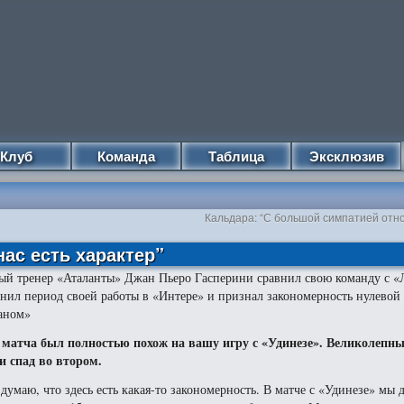
Клуб
Команда
Таблица
Эксклюзив
Кальдара: “С большой симпатией отно
нас есть характер”
ый тренер «Аталанты» Джан Пьеро Гасперини сравнил свою команду с «
нил период своей работы в «Интере» и признал закономерность нулевой
аном»
 матча был полностью похож на вашу игру с «Удинезе». Великолепн
и спад во втором.
 думаю, что здесь есть какая-то закономерность. В матче с «Удинезе» мы