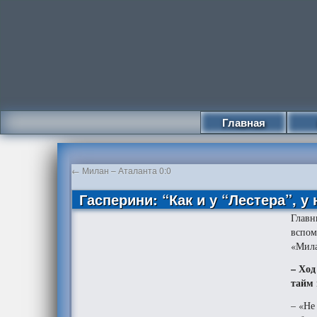
Главная
←
Милан – Аталанта 0:0
Гасперини: “Как и у “Лестера”, у 
Главн
вспом
«Мил
– Ход
тайм 
– «Не