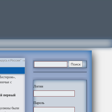
шусь к России”
→
Лестером»,
 ничьи с
Логин
ый первый
Пароль
 должны были