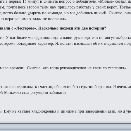
ать в первые 15 минут и снимать вопрос о победителе. «Милан» создал 
ем, почти весь второй тайм нам пришлось работать у своих ворот. Треть
д могло больно ударить по команде, но мы добились ничьей. Считаю, он
но неразрешимых задач не поставил».
вали с «Лестером». Насколько похожи эти две истории?
то. У нас более молодая команда, а наши руководители не могут выбрасы
естером» объединяет характер. Я, кстати, наслышан об их вчерашнем под
 мало времени. Считаю, что тогда руководителям не хватило терпения».
ения с соперником, к счастью, обошлось без серьезной травмы. Я очень д
й Мазьелло стал регулярно забивать».
. Ему не хватает хладнокровия и цинизма при завершении атак, но я ув