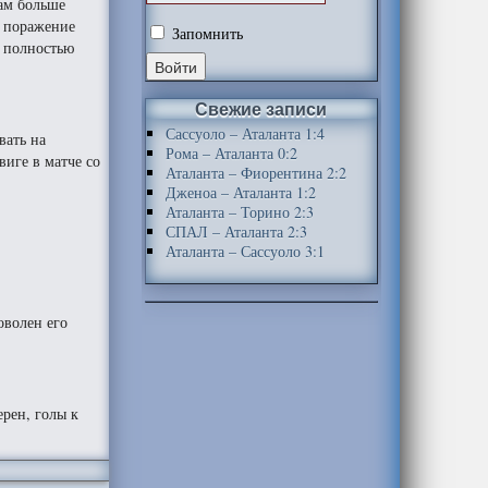
нам больше
е поражение
Запомнить
а полностью
Свежие записи
Сассуоло – Аталанта 1:4
вать на
Рома – Аталанта 0:2
виге в матче со
Аталанта – Фиорентина 2:2
Дженоа – Аталанта 1:2
Аталанта – Торино 2:3
СПАЛ – Аталанта 2:3
Аталанта – Сассуоло 3:1
оволен его
ерен, голы к