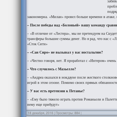
забив
пробл
подря
закономерна. «Милан» провел больше времени в атаке, 
– После победы над «Болоньей» вашу команду сравни
– «В отличие от «Лестера», мы не претендуем на Скудет
трансферы большие суммы денег. Но я рад, что нас с «Л
«Сток Сити»
– «Сан Сиро» не вызывал у вас ностальгию?
– «Честно говоря, нет. Я проработал с «Интером» очень
– Что случилось с Мазьелло
?
– «Андреа оказался в нокдауне после жесткого столкнов
игрой в этом сезоне. Помимо своих прямых обязанносте
– У вас есть претензии к Петанье?
– «Ему было тяжело играть против Романьоли и Палетты
нему еще прибудут»
18 декабря, 2016
|
Просмотры: 884
|