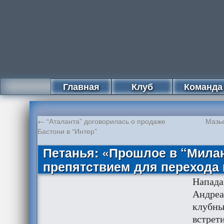
Главная
Клуб
Команда
←
“Аталанта” договорилась о продаже
Мазь
Бастони в “Интер”
Петанья: «Прошлое в “Милан
препятствием для перехода 
Напад
Андреа
клубны
встрет