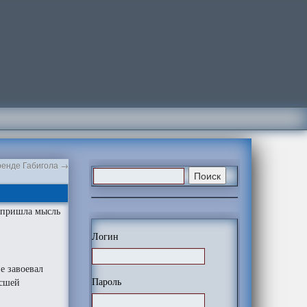
аренде Габигола
→
 пришла мысль
Логин
не завоевал
Пароль
ысшей