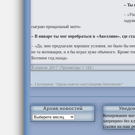
– Ты 
– «Ух
задум
сыграю прощальный матч»
– В январе ты мог перебраться в «Авеллино», где с
– «Да, мне предлагали хорошие условия, но было бы не
не та мотивация, и я бы играл хуже обычного. Кроме т
Беллини год назад»
5 апреля, 2017
|
Просмотры: 1 124
|
←
Гасперини: “Удача нам по-настоящему благоволит”
Архив новостей
Уведо
Копирование мат
запрещено без к
ссылки на наш ре