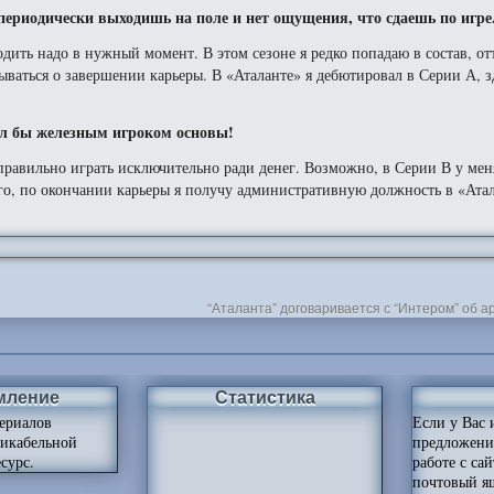
периодически выходишь на поле и нет ощущения, что сдаешь по игре
одить надо в нужный момент. В этом сезоне я редко попадаю в состав, от
ываться о завершении карьеры. В «Аталанте» я дебютировал в Серии А, з
тал бы железным игроком основы!
правильно играть исключительно ради денег. Возможно, в Серии В у мен
ого, по окончании карьеры я получу административную должность в «Атал
“Аталанта” договаривается с “Интером” об 
мление
Статистика
ериалов
Если у Вас 
ликабельной
предложени
сурс.
работе с са
почтовый я