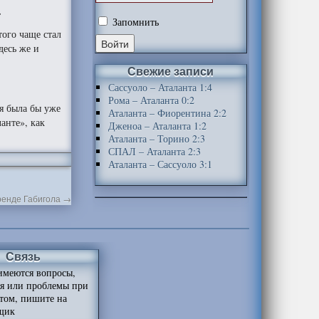
.
Запомнить
того чаще стал
десь же и
Свежие записи
Сассуоло – Аталанта 1:4
Рома – Аталанта 0:2
я была бы уже
Аталанта – Фиорентина 2:2
анте», как
Дженоа – Аталанта 1:2
Аталанта – Торино 2:3
СПАЛ – Аталанта 2:3
Аталанта – Сассуоло 3:1
аренде Габигола
→
Связь
имеются вопросы,
я или проблемы при
йтом, пишите на
щик