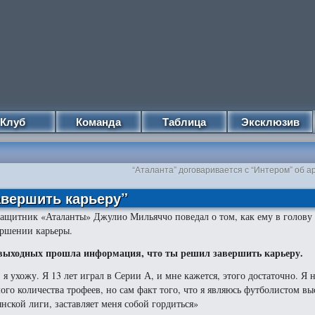
Клуб
Команда
Таблица
Эксклюзив
“Аталанта” договаривается с “Интером” об 
авершить карьеру”
ащитник «Аталанты» Джулио Мильяччо поведал о том, как ему в голову
ершении карьеры.
выходных прошла информация, что ты решил завершить карьеру.
, я ухожу. Я 13 лет играл в Серии А, и мне кажется, этого достаточно. Я 
ого количества трофеев, но сам факт того, что я являюсь футболистом в
янской лиги, заставляет меня собой гордиться»