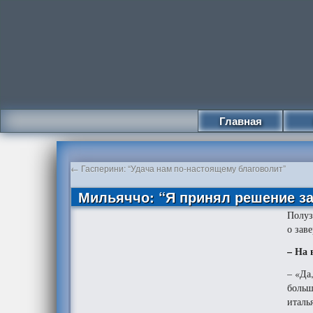
Главная
←
Гасперини: “Удача нам по-настоящему благоволит”
Мильяччо: “Я принял решение з
Полуз
о зав
– На 
– «Да
больш
италь