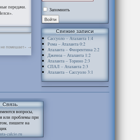
вные передачи.
Запомнить
Челси».
Свежие записи
Сассуоло – Аталанта 1:4
Рома – Аталанта 0:2
е не помешает»
→
Аталанта – Фиорентина 2:2
Дженоа – Аталанта 1:2
Аталанта – Торино 2:3
СПАЛ – Аталанта 2:3
Аталанта – Сассуоло 3:1
Связь
имеются вопросы,
я или проблемы при
йтом, пишите на
щик
ta-calcio.ru