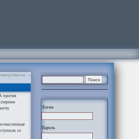
 команд Европы”
→
А против
асперини
Логин
матчу
огочисленные
Пароль
уступили со