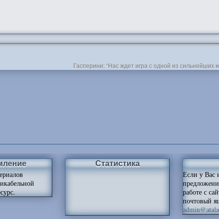
Гасперини: “Нас ждет игра с одной из сильнейших
мление
Статистика
ериалов
Если у Вас 
ликабельной
предложени
сурс.
работе с са
почтовый я
admin@atalan