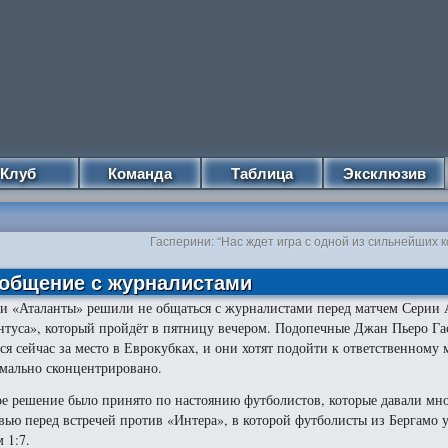
Клуб
Команда
Таблица
Эксклюзив
Гасперини: “Нас ждет игра с одной из сильнейших
 общение с журналистами
и «Аталанты» решили не общаться с журналистами перед матчем Серии 
туса», который пройдёт в пятницу вечером. Подопечные Джан Пьеро Г
ся сейчас за место в Еврокубках, и они хотят подойти к ответственному 
мально сконцентрировано.
е решение было принято по настоянию футболистов, которые давали мн
вью перед встречей против «Интера», в которой футболисты из Бергамо 
 1:7.