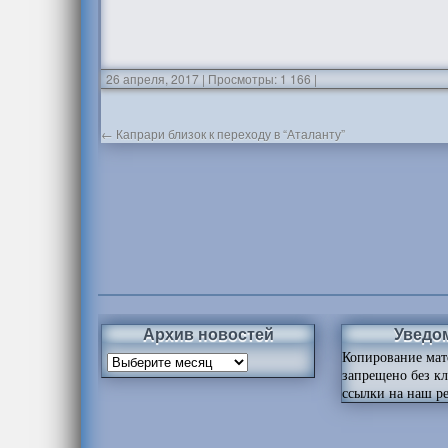
26 апреля, 2017
|
Просмотры: 1 166
|
←
Капрари близок к переходу в “Аталанту”
Архив новостей
Уведо
Копирование мат
запрещено без к
ссылки на наш ре