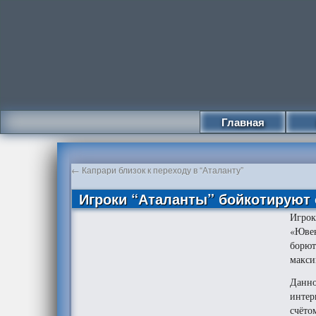
Главная
←
Капрари близок к переходу в “Аталанту”
Игроки “Аталанты” бойкотируют
Игрок
«Ювен
борют
макси
Данно
интер
счётом