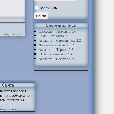
Запомнить
Свежие записи
Сассуоло – Аталанта 1:4
 команд Европы”
→
Рома – Аталанта 0:2
Аталанта – Фиорентина 2:2
Дженоа – Аталанта 1:2
Аталанта – Торино 2:3
СПАЛ – Аталанта 2:3
Аталанта – Сассуоло 3:1
Связь
имеются вопросы,
я или проблемы при
йтом, пишите на
щик
ta-calcio.ru