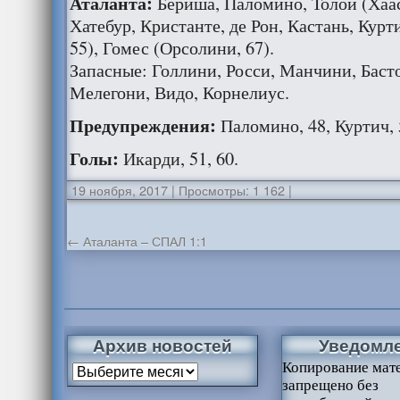
Аталанта:
Бериша, Паломино, Толой (Хаас
Хатебур, Кристанте, де Рон, Кастань, Курт
55), Гомес (Орсолини, 67).
Запасные: Голлини, Росси, Манчини, Баст
Мелегони, Видо, Корнелиус.
Предупреждения:
Паломино, 48, Куртич, 
Голы:
Икарди, 51, 60.
19 ноября, 2017
|
Просмотры: 1 162
|
←
Аталанта – СПАЛ 1:1
Архив новостей
Уведомл
Копирование мат
запрещено без