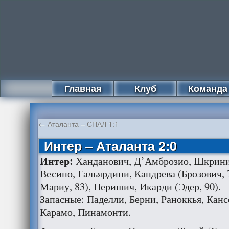
Главная
Клуб
Команда
←
Аталанта – СПАЛ 1:1
Интер – Аталанта 2:0
Интер:
Ханданович, Д’Амброзио, Шкрини
Весино, Гальярдини, Кандрева (Брозович, 
Мариу, 83), Перишич, Икарди (Эдер, 90).
Запасные: Паделли, Берни, Раноккья, Канс
Карамо, Пинамонти.