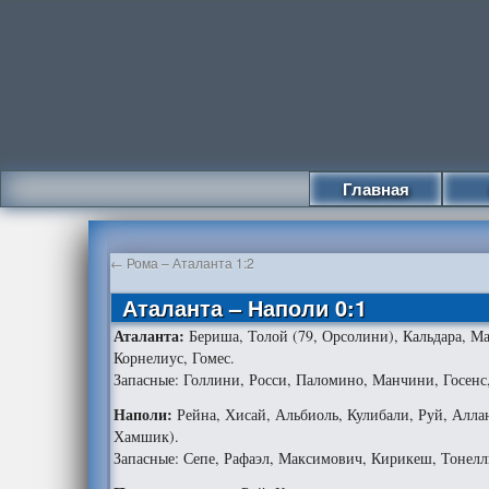
Главная
←
Рома – Аталанта 1:2
Аталанта – Наполи 0:1
Аталанта:
Бериша, Толой (79, Орсолини), Кальдара, Маз
Корнелиус, Гомес.
Запасные: Голлини, Росси, Паломино, Манчини, Госенс,
Наполи:
Рейна, Хисай, Альбиоль, Кулибали, Руй, Аллан
Хамшик).
Запасные: Сепе, Рафаэл, Максимович, Кирикеш, Тонелл