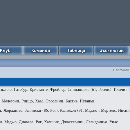
Клуб
Команда
Таблица
Эксклюзив
Сассуоло 
ьелло, Гатебур, Кристанте, Фройлер, Спинаццола (61, Госенс), Иличич (
 Мелегони, Риццо, Хаас, Орсолини, Кастнь, Петанья.
, Жоржиньо, Зелински (86, Рог), Кальехон (91, Маджо), Мертенс, Инсинь
и, Маджо, Диавара, Рог, Хамшик, Джаккерини, Леандриньо, Унас.