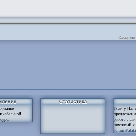
Сассуоло 
мление
Статистика
ериалов
Если у Вас 
ликабельной
предложени
сурс.
работе с са
почтовый я
admin@atalan