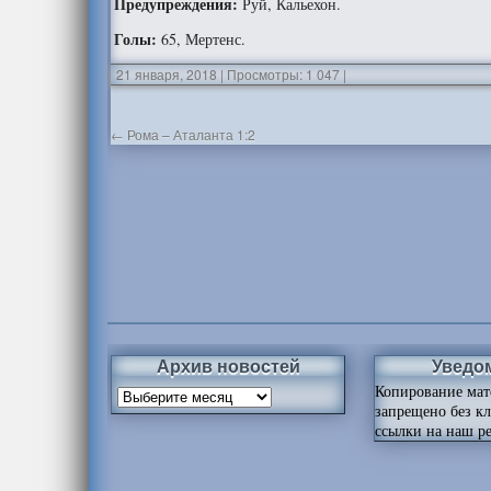
Предупреждения:
Руй, Кальехон.
Голы:
65, Мертенс.
21 января, 2018
|
Просмотры: 1 047
|
←
Рома – Аталанта 1:2
Архив новостей
Уведо
Копирование мат
запрещено без к
ссылки на наш ре