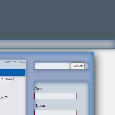
– Аталанта 0:3
→
75, Хаас),
Логин
е (74,
Пароль