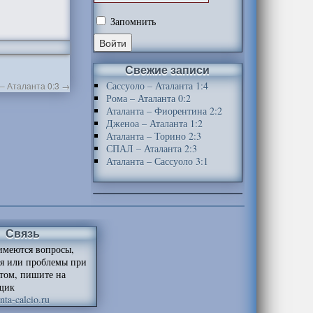
Запомнить
Свежие записи
Сассуоло – Аталанта 1:4
– Аталанта 0:3
→
Рома – Аталанта 0:2
Аталанта – Фиорентина 2:2
Дженоа – Аталанта 1:2
Аталанта – Торино 2:3
СПАЛ – Аталанта 2:3
Аталанта – Сассуоло 3:1
Связь
имеются вопросы,
я или проблемы при
йтом, пишите на
щик
ta-calcio.ru