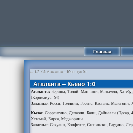
Главная
←
1/2 КИ: Аталанта – Ювентус 0:1
Аталанта – Кьево 1:0
Аталанта:
Бериша, Толой, Манчини, Мазьелло, Хатебур
(Корнелиус, 64).
Запасные: Росси, Голлини, Госенс, Кастань, Мелегони, 
Кьево:
Соррентино, Депаоли, Бани, Дайнелли (Цесар, 4
Хетемай, Бирса, Меджорини.
Запасные: Секулин, Конфенте, Степински, Гаудино, Лер