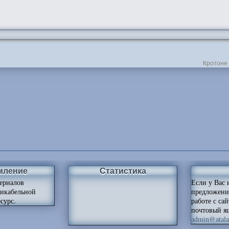
Кротоне 
мление
Статистика
ериалов
Если у Вас 
ликабельной
предложени
сурс.
работе с са
почтовый я
admin@atalan