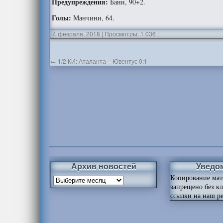
Предупреждения:
Бани, 90+2.
Голы:
Манчини, 64.
4 февраля, 2018
|
Просмотры: 1 036
|
←
1/2 КИ: Аталанта – Ювентус 0:1
Архив новостей
Уведо
Копирование мат
запрещено без к
ссылки на наш ре