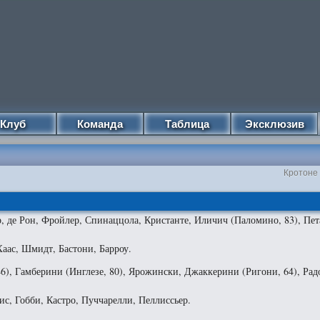
Клуб
Команда
Таблица
Эксклюзив
Кротоне 
, де Рон, Фройлер, Спинаццола, Кристанте, Иличич (Паломино, 83), Пет
Хаас, Шмидт, Бастони, Барроу.
6), Гамберини (Инглезе, 80), Ярожински, Джаккерини (Ригони, 64), Рад
ис, Гобби, Кастро, Пуччарелли, Пеллиссьер.