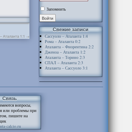
Запомнить
Свежие записи
Сассуоло – Аталанта 1:4
– Аталанта 1:1
→
Рома – Аталанта 0:2
Аталанта – Фиорентина 2:2
Дженоа – Аталанта 1:2
Аталанта – Торино 2:3
СПАЛ – Аталанта 2:3
Аталанта – Сассуоло 3:1
Связь
имеются вопросы,
я или проблемы при
йтом, пишите на
щик
ta-calcio.ru