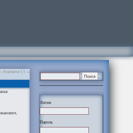
– Аталанта 1:1
→
анья
Логин
ованович,
Пароль