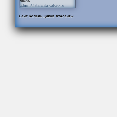
admin@atalanta-calcio.ru
Сайт болельщиков Аталанты