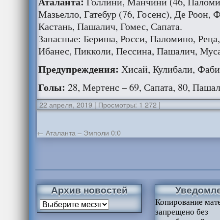
Аталанта:
Голлини, Манчини (46, Паломи
Мазьелло, Гатебур (76, Госенс), Де Роон, 
Кастань, Пашалич, Гомес, Сапата.
Запасные: Бериша, Росси, Паломино, Реца,
Ибанес, Пикколи, Пессина, Пашалич, Муса
Предупреждения:
Хисай, Кулибали, Фаби
Голы:
28, Мертенс – 69, Сапата, 80, Пашал
22 апреля, 2019
|
Просмотры: 1 272
|
←
Аталанта – Эмполи 0:0
Архив новостей
Уведомл
Копирование мат
запрещено без