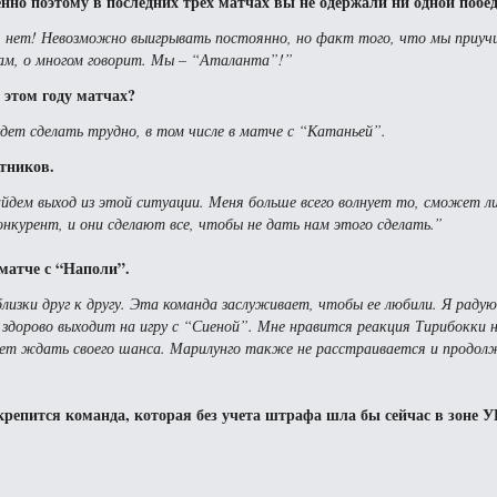
нно поэтому в последних трех матчах вы не одержали ни одной побе
 нет! Невозможно выигрывать постоянно, но факт того, что мы приучил
ам, о многом говорит. Мы – “Аталанта”!”
 этом году матчах?
удет сделать трудно, в том числе в матче с “Катаньей”.
тников.
йдем выход из этой ситуации. Меня больше всего волнует то, сможет л
нкурент, и они сделают все, чтобы не дать нам этого сделать.”
матче с “Наполи”.
зки друг к другу. Эта команда заслуживает, чтобы ее любили. Я радую
, здорово выходит на игру с “Сиеной”. Мне нравится реакция Тирибокки 
ает ждать своего шанса. Марилунго также не расстраивается и продо
крепится команда, которая без учета штрафа шла бы сейчас в зоне 