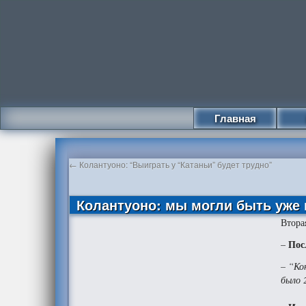
Главная
←
Колантуоно: “Выиграть у “Катаньи” будет трудно”
Колантуоно: мы могли быть уже 
Втора
Пос
–
– “Ко
было 