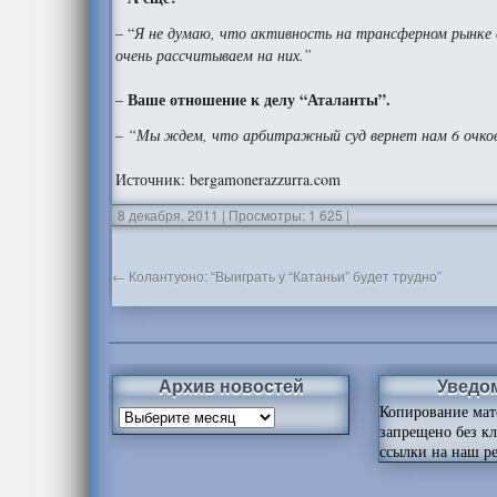
– “
Я не думаю, что активность на трансферном рынке с
очень рассчитываем на них.”
Ваше отношение к делу “Аталанты”.
–
– “Мы ждем, что арбитражный суд вернет нам 6 очков 
Источник: bergamonerazzurra.com
8 декабря, 2011
|
Просмотры: 1 625
|
←
Колантуоно: “Выиграть у “Катаньи” будет трудно”
Архив новостей
Уведо
Копирование мат
запрещено без к
ссылки на наш ре