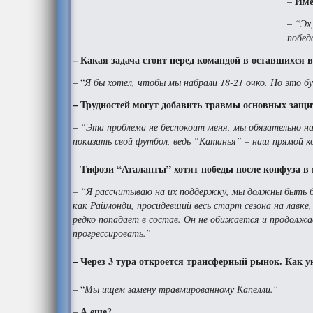
Име
–
–
“Эх,
побед
– Какая задача стоит перед командой в оставшихся в
– “
Я бы хотел, чтобы мы набрали 18-21 очко. Но это б
– Трудностей могут добавить травмы основных защи
–
“Эта проблема не беспокоит меня, мы обязательно на
показать свой футбол, ведь “Катанья” – наш прямой ко
Тифози “Аталанты” хотят победы после конфуза в 
–
– “Я рассчитываю на их поддержку, мы должны быть бли
как Раймонди, просидевший весь старт сезона на лавке
редко попадает в состав. Он не обижается и продолж
прогрессировать.”
– Через 3 тура откроется трансферный рынок. Как у
– “
Мы ищем замену травмированному Капелли.”
А еще?
–