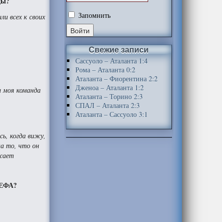
ды?
Запомнить
и всех к своих
Свежие записи
Сассуоло – Аталанта 1:4
Рома – Аталанта 0:2
Аталанта – Фиорентина 2:2
Дженоа – Аталанта 1:2
и моя команда
Аталанта – Торино 2:3
СПАЛ – Аталанта 2:3
Аталанта – Сассуоло 3:1
сь, когда вижу,
на то, что он
лжает
УЕФА?