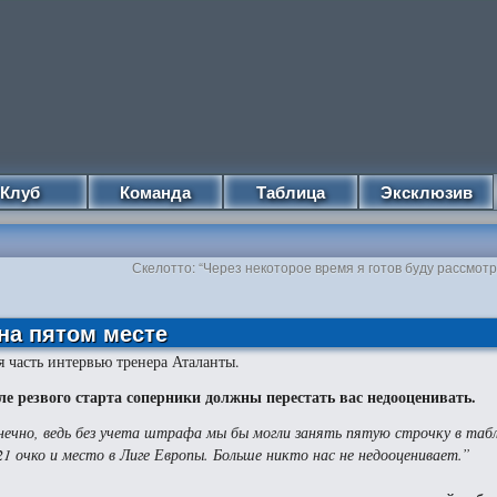
Клуб
Команда
Таблица
Эксклюзив
Скелотто: “Через некоторое время я готов буду рассмо
на пятом месте
я часть интервью тренера Аталанты.
ле резвого старта соперники должны перестать вас недооценивать.
нечно, ведь без учета штрафа мы бы могли занять пятую строчку в табл
21 очко и место в Лиге Европы. Больше никто нас не недооценивает.”