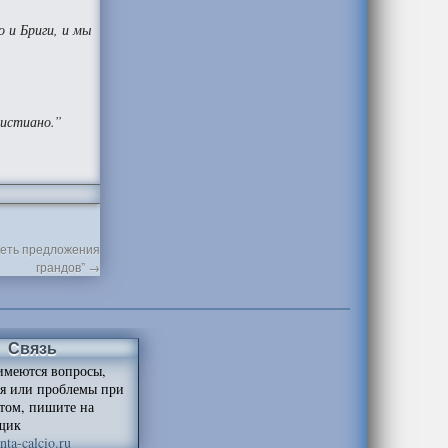
 и Бриги, и мы
ристиано.”
треть предложения
грандов”
→
Связь
имеются вопросы,
я или проблемы при
йтом, пишите на
щик
ta-calcio.ru