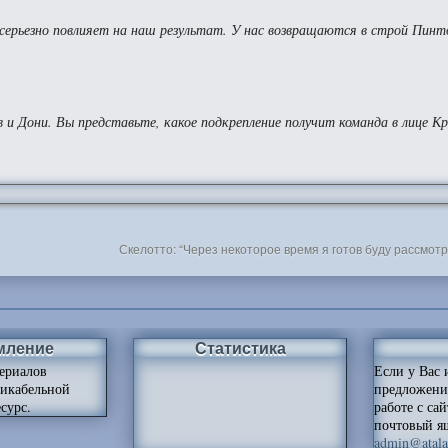
ерьезно повлияет на наш результат. У нас возвращаются в строй Пинто
и Дони. Вы представьте, какое подкрепление получит команда в лице К
Скелотто: “Через некоторое время я готов буду рассмо
мление
Статистика
ериалов
Если у Вас 
ликабельной
предложени
сурс.
работе с са
почтовый я
admin@atalan