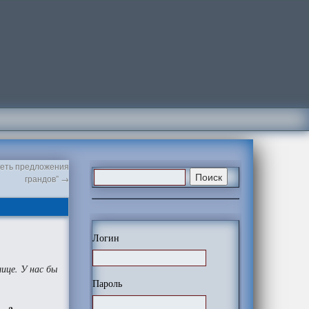
треть предложения
грандов”
→
Логин
ице. У нас бы
Пароль