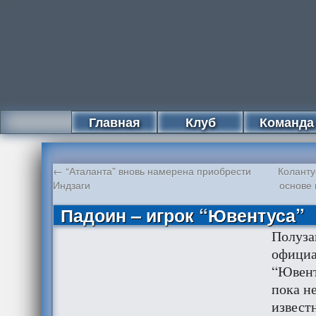
Главная
Клуб
Команда
←
“Аталанта” вновь намерена приобрести
Коланту
Индзаги
основе
Падоин – игрок “Ювентуса”
Полуза
официа
“Ювент
пока не
известн