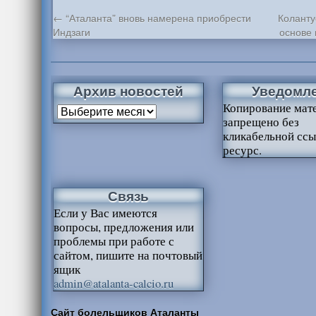
←
“Аталанта” вновь намерена приобрести
Коланту
Индзаги
основе
Архив новостей
Уведомл
Копирование мат
запрещено без
кликабельной ссы
ресурс.
Связь
Если у Вас имеются
вопросы, предложения или
проблемы при работе с
сайтом, пишите на почтовый
ящик
admin@atalanta-calcio.ru
Сайт болельщиков Аталанты