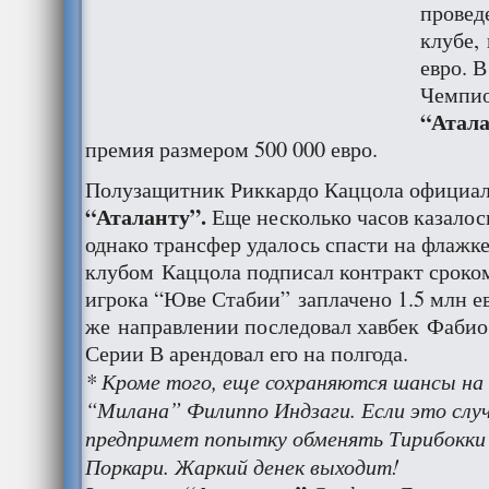
провед
клубе,
евро. В
Чемпио
“Атал
премия размером 500 000 евро.
Полузащитник Риккардо Каццола официал
“Аталанту”.
Еще несколько часов казалось
однако трансфер удалось спасти на флажк
клубом Каццола подписал контракт сроком 
игрока “Юве Стабии” заплачено 1.5 млн е
же направлении последовал хавбек Фабио
Серии В арендовал его на полгода.
* Кроме того, еще сохраняются шансы на
“Милана” Филиппо Индзаги. Если это сл
предпримет попытку обменять Тирибокки
Поркари. Жаркий денек выходит!