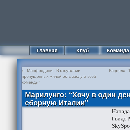
Главная
Клуб
Команда
←
Манфредини: “В отсутствии
Каццола: 
пропущенных мячей есть заслуга всей
команды”
Марилунго: “Хочу в один ден
сборную Италии”
Напад
Гвидо 
SkySpor