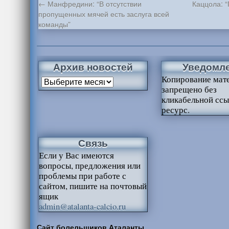
←
Манфредини: “В отсутствии
Каццола: 
пропущенных мячей есть заслуга всей
команды”
Архив новостей
Уведомл
Копирование мат
запрещено без
кликабельной ссы
ресурс.
Связь
Если у Вас имеются
вопросы, предложения или
проблемы при работе с
сайтом, пишите на почтовый
ящик
admin@atalanta-calcio.ru
Сайт болельщиков Аталанты