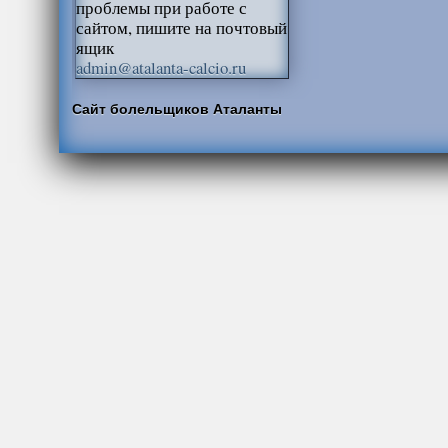
проблемы при работе с
сайтом, пишите на почтовый
ящик
admin@atalanta-calcio.ru
Сайт болельщиков Аталанты