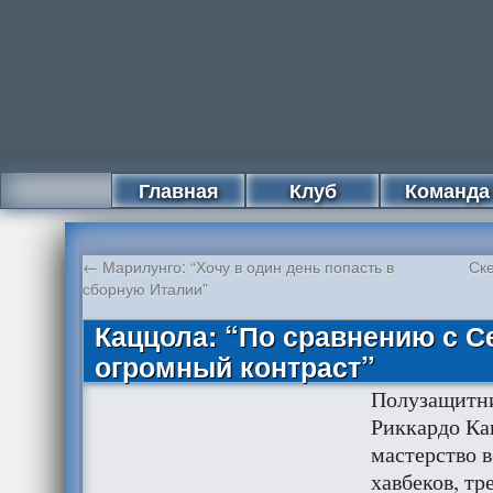
Главная
Клуб
Команда
←
Марилунго: “Хочу в один день попасть в
Ск
сборную Италии”
Каццола: “По сравнению с С
огромный контраст”
Полузащитн
Риккардо Ка
мастерство 
хавбеков, тр