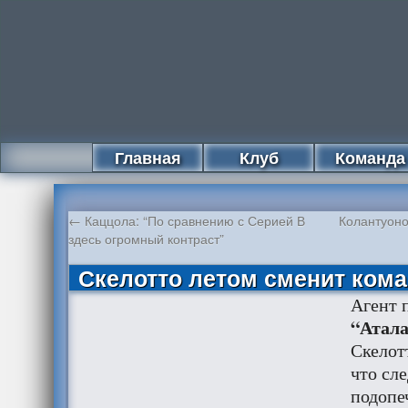
Главная
Клуб
Команда
←
Каццола: “По сравнению с Серией В
Колантуоно
здесь огромный контраст”
Скелотто летом сменит ком
Агент 
“Атал
Скелот
что сл
подопе