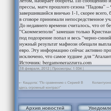
летом, набирает обороты. По сообщению 
прессы, матч прошлого сезона “Падова” –
завершившийся вничью 1-1, скорее всего,
в сговоре принимали непосредственное уч
До недавнего времени считалось, что от б
“Скоммезеполи” замешан только Кристиан
под подозрение попал и весь “черно-синий
нужный результат мафиози обещали выпла
евро. Эту информацию сейчас активно про
исключено, что самое худшее для “Аталан
Источник: bergamonerazzurra.com
18 февраля, 2012
|
Просмотры: 1 034
|
←
Каццола: “По сравнению с Серией В
Колантуоно
здесь огромный контраст”
Архив новостей
Уведомл