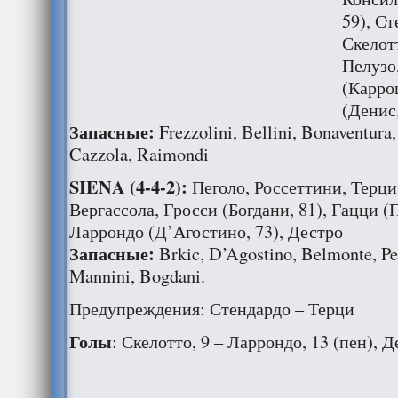
59), С
Скелот
Пелузо
(Карро
(Денис,
Запасные:
Frezzolini, Bellini, Bonaventura,
Cazzola, Raimondi
SIENA (4-4-2):
Пеголо, Россеттини, Терц
Вергассола, Гросси (Богдани, 81), Гацци (
Ларрондо (Д’Агостино, 73), Дестро
Запасные:
Brkic, D’Agostino, Belmonte, Pes
Mannini, Bogdani.
Предупреждения: Стендардо – Терци
Голы
: Скелотто, 9 – Ларрондо, 13 (пен), Д