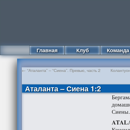
Главная
Клуб
Команда
←
“Аталанта” – “Сиена”. Превью, часть 2
Колантуон
Аталанта – Сиена 1:2
Бергам
домашн
Сиен
ATALA
Консил