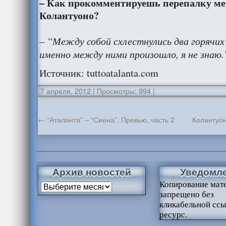
– Как прокомментируешь перепалку м
Колантуоно?
– “Между собой схлестнулись два горячих
именно между ними произошло, я не знаю.
Источник: tuttoatalanta.com
7 апреля, 2012
|
Просмотры: 994
|
←
“Аталанта” – “Сиена”. Превью, часть 2
Колантуон
Архив новостей
Уведомл
Копирование мат
запрещено без
кликабельной ссы
ресурс.