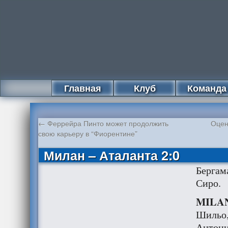
Главная
Клуб
Команда
←
Феррейра Пинто может продолжить
Оцен
свою карьеру в “Фиорентине”
Милан – Аталанта 2:0
Бергам
Сиро.
MILAN 
Шильо,
Антони