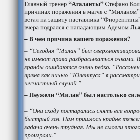
“Аталанты”
Главный тренер
Стефано Кол
причинах поражения в матче с “Миланом”,
встал на защиту наставника “Фиорентины
вчера подрался с нападающим Адемом Ль
– В чем причина вашего поражения?
– “Сегодня “Милан” был сверхмотивирован
не имеют права разбрасываться очками. В
гранды ошибаются очень редко. “Россонени
время как ничью “Ювентуса” я рассматри
несчастный случай.”
– Неужели “Милан” был настолько сил
– “Они сходу постарались снять все вопро
быстрый гол. Нам пришлось крайне тяжело
задача очень трудная. Мы не смогли этог
проиграли.”