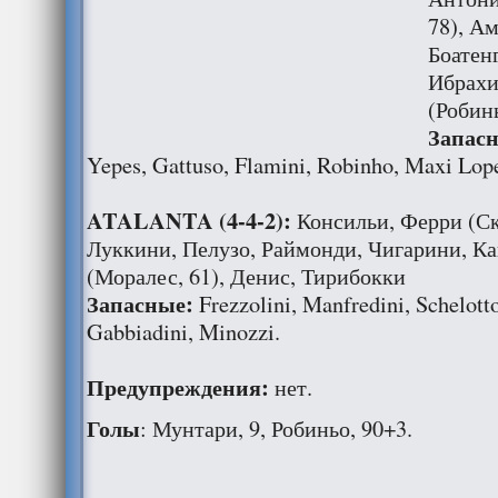
78), А
Боатен
Ибрахи
(Робинь
Запас
Yepes, Gattuso, Flamini, Robinho, Maxi Lop
ATALANTA (4-4-2):
Консильи, Ферри (Ск
Луккини, Пелузо, Раймонди, Чигарини, Ка
(Моралес, 61), Денис, Тирибокки
Запасные:
Frezzolini, Manfredini, Schelott
Gabbiadini, Minozzi.
Предупреждения:
нет.
Голы
: Мунтари, 9, Робиньо, 90+3.