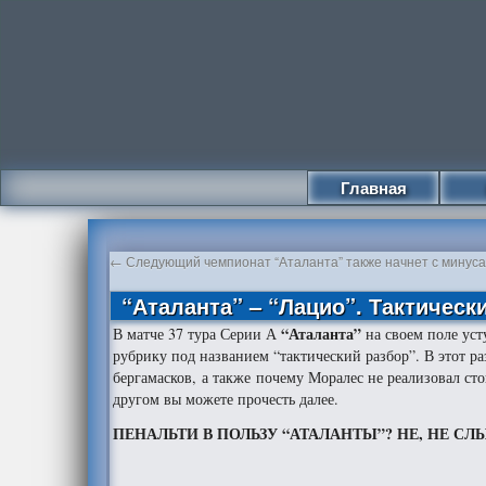
Главная
←
Следующий чемпионат “Аталанта” также начнет с минус
“Аталанта” – “Лацио”. Тактическ
“Аталанта”
В матче 37 тура Серии А
на своем поле ус
рубрику под названием “тактический разбор”. В этот р
бергамасков, а также почему Моралес не реализовал с
другом вы можете прочесть далее.
ПЕНАЛЬТИ В ПОЛЬЗУ “АТАЛАНТЫ”? НЕ, НЕ С