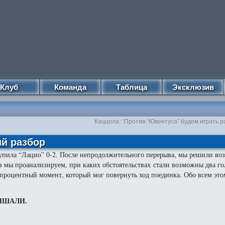
Клуб
Команда
Таблица
Эксклюзив
а
Каццола: “Против “Ювентуса” будем играть 
ий разбор
тупила “Лацио” 0-2. После непродолжительного перерыва, мы решили во
аз мы проанализируем, при каких обстоятельствах стали возможны два го
топроцентный момент, который мог повернуть ход поединка. Обо всем эт
ЛЫШАЛИ.