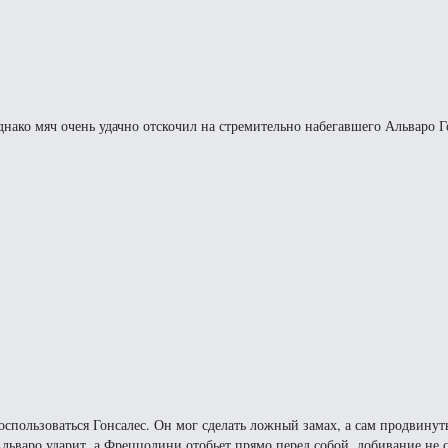
днако мяч очень удачно отскочил на стремительно набегавшего Альваро Г
оспользоваться Гонсалес. Он мог сделать ложный замах, а сам продвинуть
 Альваро ударит, а Фреццолини отобьет прямо перед собой, добивание не с