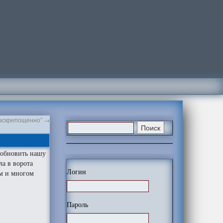
раскрепощенно”
→
зобновить нашу
ла в ворота
Логин
ом и многом
Пароль