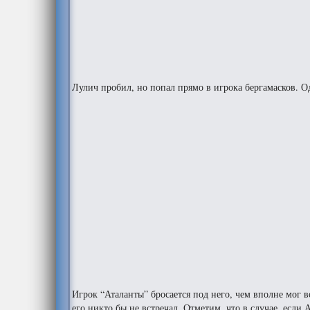
Лулич пробил, но попал прямо в игрока бергамасков. О
Игрок “Аталанты” бросается под него, чем вполне мог в
его никто бы не встречал. Отметим, что в случае, если