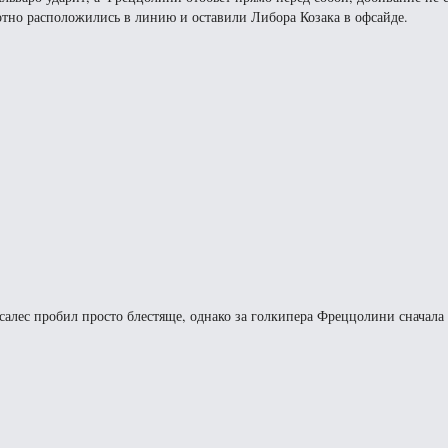
тно расположились в линию и оставили Либора Козака в офсайде.
нсалес пробил просто блестяще, однако за голкипера Фреццолини сначала