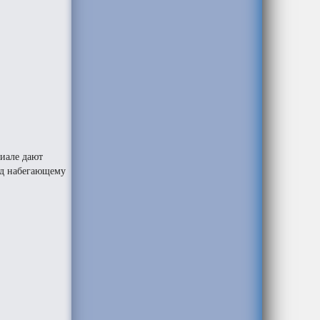
циале дают
ход набегающему