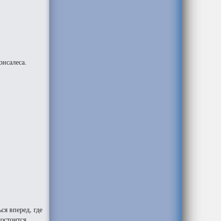
онсалеса.
ся вперед, где
остоится,