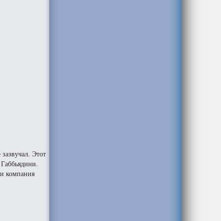
 зазвучал. Этот
 Габбьядини.
 и компания