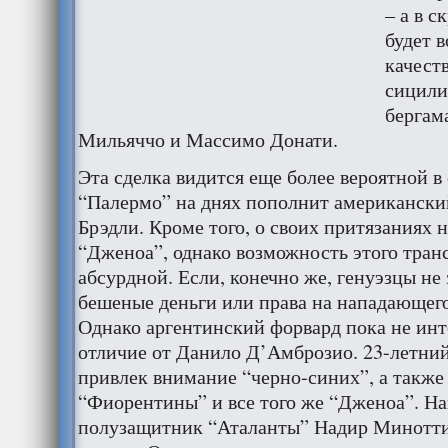
– а в 
будет 
качест
сицили
бергам
Мильяччо и Массимо Донати.
Эта сделка видится еще более вероятной в 
“Палермо” на днях пополнит американски
Брэдли. Кроме того, о своих притязаниях 
“Дженоа”, однако возможность этого тран
абсурдной. Если, конечно же, генуэзцы не 
бешеные деньги или права на нападающего
Однако аргентинский форвард пока не инт
отличие от Данило Д’Амброзио. 23-летний
привлек внимание “черно-синих”, а также
“Фиорентины” и все того же “Дженоа”. На
полузащитник “Аталанты” Надир Минотти