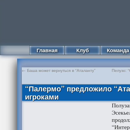
Главная
Клуб
Команда
←
Баша может вернуться в “Аталанту”
Пелузо: 
“Палермо” предложило “Ата
игроками
Полуз
Эсекье
продолж
“Интер