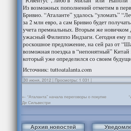
“Ювентус”, либо в “Милан” или “Наполи”
Из возможных пополнений отметим в перв
Бривио. “Аталанте” удалось “уломать” “Л
за 2 млн евро, а сам Бривио будет получать 
учета премиальных. Вторым же новичком 
ужасный Филиппо Индзаги. Сегодня ему п
роскошное предложение, на сей раз от “Ш
возможная поездка в “непонятный” Китай 
который уже определился со своим будущ
Источник: tuttoatalanta.com
30 июня, 2012
|
Просмотры: 1 031
|
←
“Аталанта” начала переговоры о покупке
“
Де Сильвестри
Архив новостей
Уведомл