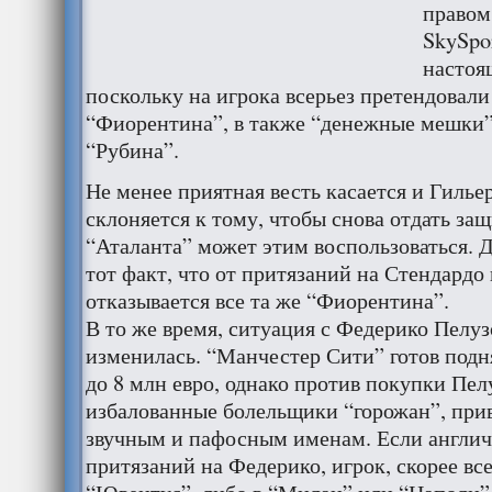
правом
SkySpor
настоя
поскольку на игрока всерьез претендовал
“Фиорентина”, в также “денежные мешки”
“Рубина”.
Не менее приятная весть касается и Гиль
склоняется к тому, чтобы снова отдать защ
“Аталанта” может этим воспользоваться. 
тот факт, что от притязаний на Стендардо
отказывается все та же “Фиорентина”.
В то же время, ситуация с Федерико Пелуз
изменилась. “Манчестер Сити” готов подн
до 8 млн евро, однако против покупки Пел
избалованные болельщики “горожан”, при
звучным и пафосным именам. Если англич
притязаний на Федерико, игрок, скорее все