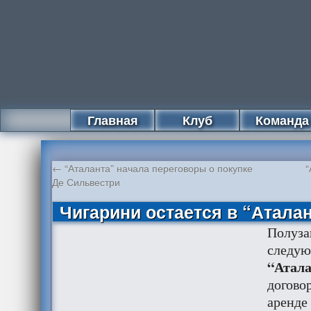
Главная
Клуб
Команда
←
“Аталанта” начала переговоры о покупке
“
Де Сильвестри
Чигарини остается в “Аталан
Полуза
следую
“Атала
догово
аренде 