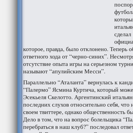
поспор
футбол
который
италья
сделал
официа
которое, правда, было отклонено. Теперь 
ответного хода от “черно-синих”. Несмотр
отсутствие опыта игры на серьезном турни
называют “апулийским Месси”.
Параллельно “Аталанта” вернулась к канд
“Палермо” Ясмина Куртича, который може
Эсекьеля Скелотто. Аргентинский итальян
последних слухов относительно себя, что 
своем твиттере, однако общественность бы
Дело в том, что на вопрос болельщика “Па
перебраться в наш клуб?” последовал ответ