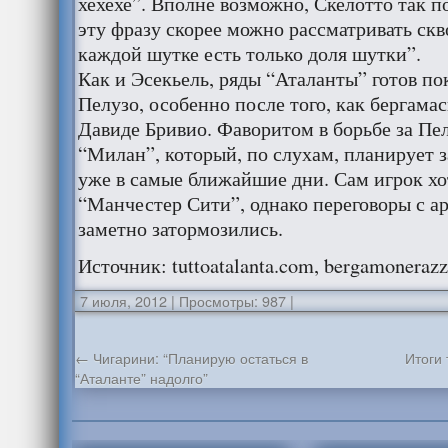
хехехе”. Вполне возможно, Скелотто так п
эту фразу скорее можно рассматривать скв
каждой шутке есть только доля шутки”.
Как и Эсекьель, ряды “Аталанты” готов п
Пелузо, особенно после того, как бергама
Давиде Бривио. Фаворитом в борьбе за Пе
“Милан”, который, по слухам, планирует з
уже в самые ближайшие дни. Сам игрок хо
“Манчестер Сити”, однако переговоры с 
заметно затормозились.
Источник: tuttoatalanta.com, bergamoneraz
7 июля, 2012
|
Просмотры: 987
|
←
Чигарини: “Планирую остаться в
Итоги
“Аталанте” надолго”