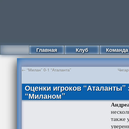
Главная
Клуб
Команда
←
“Милан” 0-1 “Аталанта”
Чигар
Оценки игроков “Аталанты” 
“Миланом”
Андреа
нескол
также 
уверен