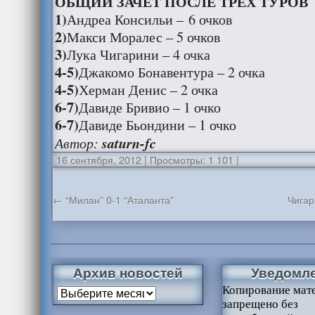
ОБЩИЙ ЗАЧЕТ ПОСЛЕ ТРЕХ ТУРОВ
1)
Андреа Консильи – 6 очков
2)
Макси Моралес – 5 очков
3)
Лука Чигарини – 4 очка
4-5)
Джакомо Бонавентура – 2 очка
4-5)
Херман Денис – 2 очка
6-7)
Давиде Бривио – 1 очко
6-7)
Давиде Бьондини – 1 очко
Автор:
saturn-fc
16 сентября, 2012
|
Просмотры: 1 101
|
←
“Милан” 0-1 “Аталанта”
Чигар
Архив новостей
Уведомл
Копирование мат
запрещено без