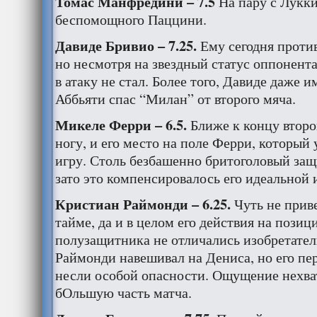
Томас Манфредини – 7.5
На пару с Лукки
беспомощного Паццини.
Давиде Бривио – 7.25.
Ему сегодня проти
но несмотря на звездный статус оппонента
в атаку не стал. Более того, Давиде даже 
Аббьяти спас “Милан” от второго мяча.
Микеле Ферри – 6.5.
Ближе к концу второ
ногу, и его место на поле Ферри, который
игру. Столь безбашенно бритоголовый защи
зато это компенсировалось его идеальной 
Кристиан Раймонди – 6.25.
Чуть не прив
тайме, да и в целом его действия на позиц
полузащитника не отличались изобретател
Раймонди навешивал на Дениса, но его пер
несли особой опасности. Ощущение нехва
бОльшую часть матча.