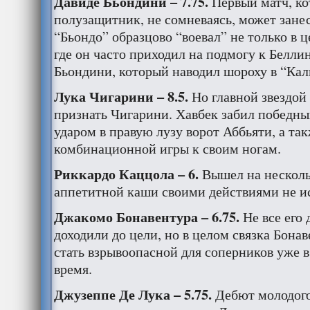
Давиде Бьондини – 7.75.
Первый матч, к
полузащитник, не сомневаясь, может занес
“Бьондо” образцово “воевал” не только в ц
где он часто приходил на подмогу к Белли
Бьондини, который наводил шороху в “Кал
Лука Чигарини – 8.5.
Но главной звездой 
признать Чигарини. Хавбек забил победн
ударом в правую лузу ворот Аббьяти, а та
комбинационной игры к своим ногам.
Риккардо Каццола – 6.
Вышел на несколь
аппетитной каши своими действиями не и
Джакомо Бонавентура – 6.75.
Не все его 
доходили до цели, но в целом связка Бона
стать взрывоопасной для соперников уже 
время.
Джузеппе Де Лука – 5.75.
Дебют молодого