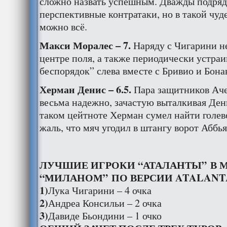
сложно назвать успешным. Дважды подряд
перспективные контратаки, но в такой чуд
можно всё.
Макси Моралес – 7.
Наряду с Чигарини н
центре поля, а также периодически устраи
беспорядок” слева вместе с Бривио и Бона
Херман Денис – 6.5.
Пара защитников Аче
весьма надежно, зачастую выталкивая Дени
таком цейтноте Херман сумел найти голев
жаль, что мяч угодил в штангу ворот Аббья
ЛУЧШИЕ ИГРОКИ “АТАЛАНТЫ” В М
“МИЛАНОМ” ПО ВЕРСИИ ATALANT
1)
Лука Чигарини – 4 очка
2)
Андреа Консильи – 2 очка
3)
Давиде Бьондини – 1 очко