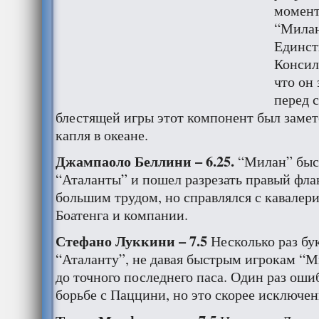
моменты
“Милан
Единст
Консил
что он
перед с
блестящей игры этот компонент был замете
капля в океане.
Джампаоло Беллини – 6.25.
“Милан” быст
“Аталанты” и пошел разрезать правый флан
большим трудом, но справлялся с кавале
Боатенга и компании.
Стефано Луккини – 7.5
Несколько раз бу
“Аталанту”, не давая быстрым игрокам “М
до точного последнего паса. Один раз оши
борьбе с Паццини, но это скорее исключен