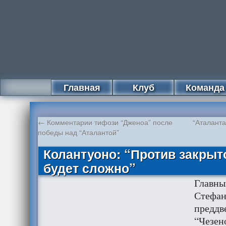
Главная
Клуб
Команда
←
Комментарии тифози “Дженоа” после
“Аталанта
победы над “Аталантой”
Колантуоно: “Против закрыт
будет сложно”
Главны
Стефан
преддв
“Чезен