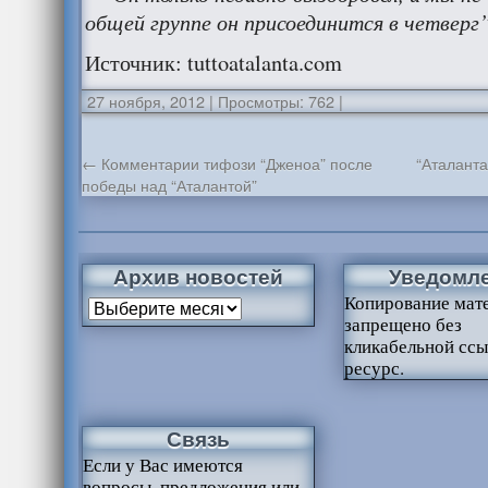
общей группе он присоединится в четверг”
Источник: tuttoatalanta.com
27 ноября, 2012
|
Просмотры: 762
|
←
Комментарии тифози “Дженоа” после
“Аталанта
победы над “Аталантой”
Архив новостей
Уведомл
Копирование мат
запрещено без
кликабельной ссы
ресурс.
Связь
Если у Вас имеются
вопросы, предложения или