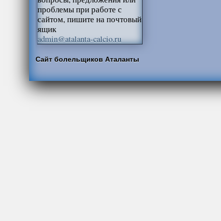
проблемы при работе с
сайтом, пишите на почтовый
ящик
admin@atalanta-calcio.ru
Сайт болельщиков Аталанты