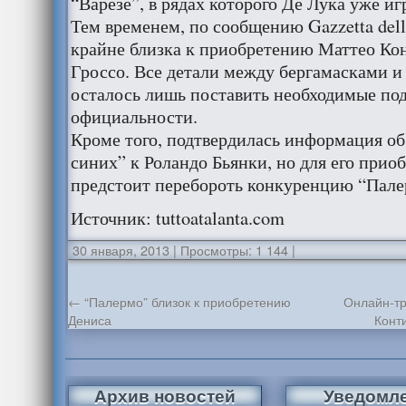
“Варезе”, в рядах которого Де Лука уже иг
Тем временем, по сообщению Gazzetta dell
крайне близка к приобретению Маттео Ко
Гроссо. Все детали между бергамасками и
осталось лишь поставить необходимые по
официальности.
Кроме того, подтвердилась информация об
синих” к Роландо Бьянки, но для его прио
предстоит перебороть конкуренцию “Пал
Источник: tuttoatalanta.com
30 января, 2013
|
Просмотры: 1 144
|
←
“Палермо” близок к приобретению
Онлайн-тр
Дениса
Конт
Архив новостей
Уведомл