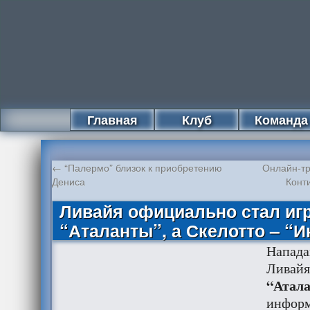
Главная
Клуб
Команда
←
“Палермо” близок к приобретению
Онлайн-тр
Дениса
Конт
Ливайя официально стал иг
“Аталанты”, а Скелотто – “И
Напада
Ливайя
“Атал
информ