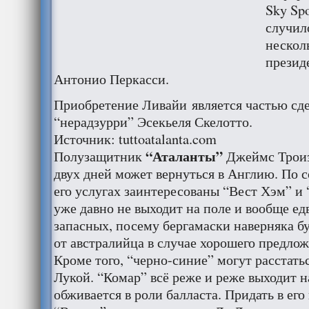
Sky Spo
случил
нескол
презид
Антонио Перкасси.
Приобретение Ливайи является частью сде
“нерадзурри” Эсекьеля Скелотто.
Источник: tuttoatalanta.com
“Аталанты”
Полузащитник
Джеймс Троиз
двух дней может вернуться в Англию. По с
его услугах заинтересованы “Вест Хэм” и
уже давно не выходит на поле и вообще ед
запасных, посему бергамаски наверняка бу
от австралийца в случае хорошего предлож
Кроме того, “черно-синие” могут расстать
Лукой. “Комар” всё реже и реже выходит н
обживается в роли балласта. Придать в его