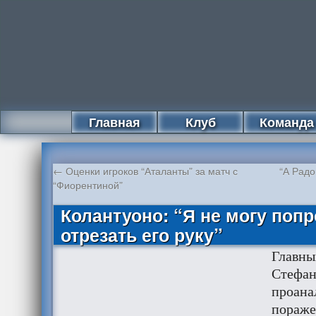
Главная
Клуб
Команда
←
Оценки игроков “Аталанты” за матч с
“А Радо
“Фиорентиной”
Колантуоно: “Я не могу поп
отрезать его руку”
Главны
Стефан
проана
пораже