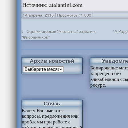
Источник: atalantini.com
14 апреля, 2013
|
Просмотры: 1 000
|
←
Оценки игроков “Аталанты” за матч с
“А Радо
“Фиорентиной”
Архив новостей
Уведомл
Копирование мат
запрещено без
кликабельной ссы
ресурс.
Связь
Если у Вас имеются
вопросы, предложения или
проблемы при работе с
сайтом, пишите на почтовый