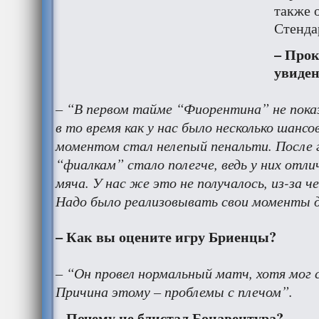
также 
Стенда
– Про
увиден
– “В первом тайме “Фиорентина” не показ
в то время как у нас было несколько шанс
моментом стал нелепый пенальти. После 
“фиалкам” стало полегче, ведь у них отл
мяча. У нас же это не получалось, из-за ч
Надо было реализовывать свои моменты д
– Как вы оцените игру Бриенцы?
– “Он провел нормальный матч, хотя мог 
Причина этому – проблемы с плечом”.
– Почему не блистал Бонавентура?