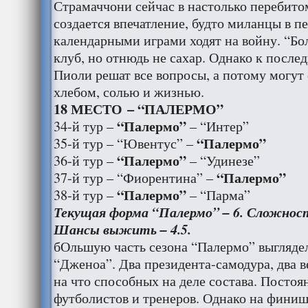
Страмаччони сейчас в настолько перебито
создается впечатление, будто миланцы в 
календарными играми ходят на войну. “Бо
клуб, но отнюдь не сахар. Однако к после
Пиоли решат все вопросы, а потому могут
хлебом, солью и жизнью.
18 МЕСТО – “ПАЛЕРМО”
“Палермо”
34-й тур –
– “Интер”
“Палермо”
35-й тур – “Ювентус” –
“Палермо”
36-й тур –
– “Удинезе”
“Палермо”
37-й тур – “Фиорентина” –
“Палермо”
38-й тур –
– “Парма”
Текущая ф
орма “Палермо” – 6. Сложность
Шансы выжить – 4.5.
бОльшую часть сезона “Палермо” выгляде
“Дженоа”. Два президента-самодура, два 
на что способных на деле состава. Постоя
футболистов и тренеров. Однако на фини