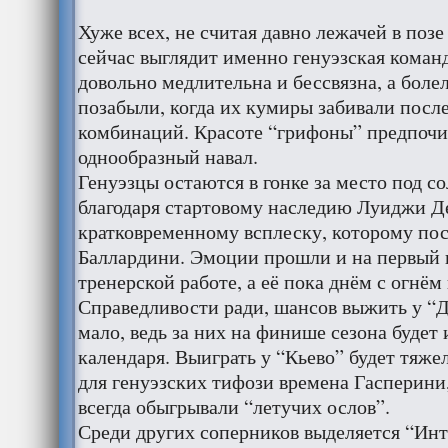
Хуже всех, не считая давно лежачей в позе
сейчас выглядит именно генуэзская команд
довольно медлительна и бессвязна, а бол
позабыли, когда их кумиры забивали посл
комбинаций. Красоте “грифоны” предпоч
однообразный навал.
Генуэзцы остаются в гонке за место под 
благодаря стартовому наследию Луиджи Д
кратковременному всплеску, которому по
Баллардини. Эмоции прошли и на первый 
тренерской работе, а её пока днём с огнём
Справедливости ради, шансов выжить у “
мало, ведь за них на финише сезона будет 
календаря. Выиграть у “Кьево” будет тяже
для генуэзских тифози времена Гасперини
всегда обыгрывали “летучих ослов”.
Среди других соперников выделяется “Инт