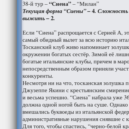
“Сиена”
38-й тур –
– “Милан”
4
Текущая форма “Сиены” –
. Сложность
2
выжить –
.
Если “Сиена” распрощается с Серией А, эт
самый обидный вылет за всю историю итал
Тосканский клуб живо напоминает золушк
окружении богатых сестёр. Зимой её лишн
богатые итальянские клубы, причем в мар
непосредственным образом приняли участ
конкуренты.
Несмотря ни на что, тосканская золушка 
Джузеппе Якини с крестьянским смирение
и весьма успешно. “Сиена” набрала уже 36
должна одной ногой быть на суше. Однако
вмешались буквоеды из итальянской федер
административные нарушения снявшие с к
Для того, чтобы спастись, “черно-белой к