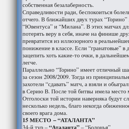
собственная безалаберность.
Справедливости ради, беспокоиться болел
отчего. В ближайших двух турах “Торино” 
“Ювентуса” и “Милана”. В этих матчах дл
потерять веру в себя, иначе на финише д
превратится из иллюзорного в реальнейше
понижение в классе. Если “гранатовые” в 
зацепить хоть какие-то очки, в дальнейшем
легче.
Параллельно “Торино” имеет отличный ша
за сезон 2008/2009. Тогда из принципиаль
захотели “сдавать” матч, а взяли и обыгра
в Серию В. После той битвы имела место м
Отголоски той истории наверняка будут с
несколько недель, благо некогда обиженн
своего врага дома.
15 МЕСТО – “АТАЛАНТА”
“Аталанта”
34-й тур –
– “Болонья”