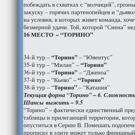
побеждать в схватках с “волчицей”, грозн
закуску – горячих партенопейцев и “дьяво
на условия, в которых живет команда, хоч
безмерной удачи. Той, которой “Сиена” не
16 МЕСТО – “ТОРИНО”
“Торино”
34-й тур –
– “Ювентус”
“Торино”
35-й тур – “Милан” –
“Торино”
36-й тур –
– “Дженоа”
“Торино”
37-й тур – “Кьево” –
Торино”
38-й тур – “
– “Катания”
Текущая форма “Торино” – 6. Сложность 
Шансы выжить – 9.5
“Торино” – фактически единственный пре
таблицы и прилегающей территории, кото
опуститься в Серию В. Помешать подопеч
прописку в элите может только финишный