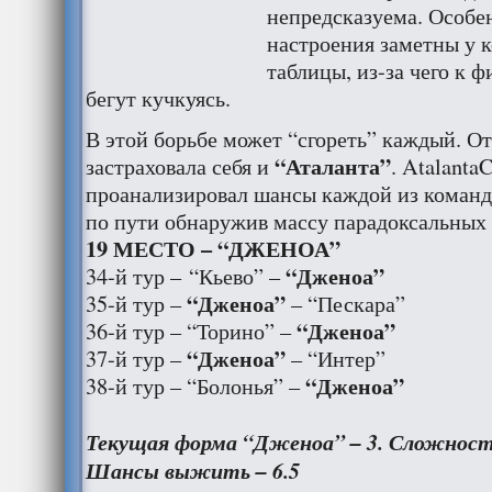
непредсказуема. Особе
настроения заметны у 
таблицы, из-за чего к 
бегут кучкуясь.
В этой борьбе может “сгореть” каждый. От
“Аталанта”
застраховала себя и
. Atalanta
проанализировал шансы каждой из команд 
по пути обнаружив массу парадоксальных
19 МЕСТО – “ДЖЕНОА”
“Дженоа”
34-й тур – “Кьево” –
“Дженоа”
35-й тур –
– “Пескара”
“Дженоа”
36-й тур – “Торино” –
“Дженоа”
37-й тур –
– “Интер”
“Дженоа”
38-й тур – “Болонья” –
Текущая форма “Дженоа” – 3. Сложность
Шансы выжить – 6.5