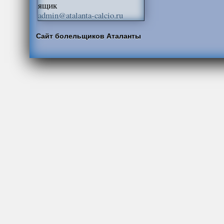
ящик
admin@atalanta-calcio.ru
Сайт болельщиков Аталанты