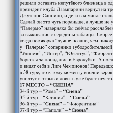
решили оставить непутёвого близнеца в од
президент клуба Дзампарини вернул на т
Джузеппе Саннино, и дела в команде стал
Сделай он это чуть пораньше, а лучше не 
“Палермо” наверняка бы сейчас расслабле
за выживание с середины таблицы. Скорее в
когда поговорка “лучше поздно, чем никог
у “Палермо” соперники зубодробительной
“Удинезе”, “Интер”, “Ювентус”, “Фиорент
борются за попадание в Еврокубки. А посл
и видят себя в Лиге Чемпионов! Передыш
в 38 туре, но к тому моменту вполне веро
уползут в отрыв и ловить уже будет нечего
17 МЕСТО – “СИЕНА”
“Сиена”
34-й тур – “Рома” –
“Сиена”
35-й тур – “Катания” –
Сиена”
36-й тур – “
– “Фиорентина”
“Сиена”
37-й тур – “Наполи” –