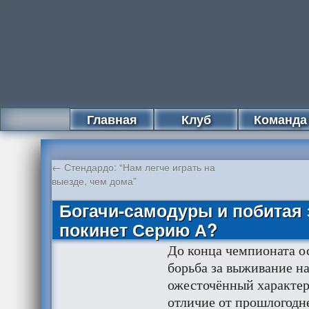
Главная
Клуб
Команда
←
Стендардо: “Нам легче играть на
выезде, чем дома”
Богачи-самодуры и побитая 
покинет Серию А?
До конца чемпионата ос
борьба за выживание на
ожесточённый характер
отличие от прошлогодн