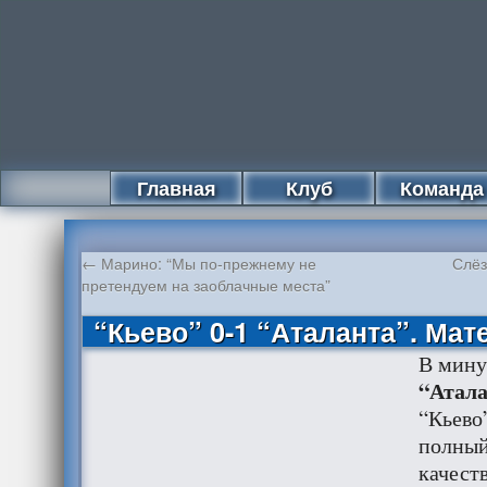
Главная
Клуб
Команда
←
Марино: “Мы по-прежнему не
Слёз
претендуем на заоблачные места”
“Кьево” 0-1 “Аталанта”. Мат
В мину
“Атал
“Кьево
полный
качест