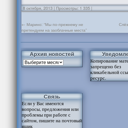
8 октября, 2013
|
Просмотры: 1 335
|
←
Марино: “Мы по-прежнему не
Слёз
претендуем на заоблачные места”
Архив новостей
Уведомл
Копирование мат
запрещено без
кликабельной ссы
ресурс.
Связь
Если у Вас имеются
вопросы, предложения или
проблемы при работе с
сайтом, пишите на почтовый
ящик