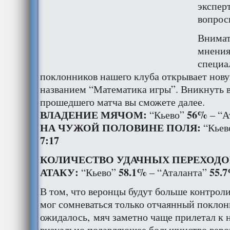
экспер
вопрос
Внимат
мнения,
специа
поклонников нашего клуба открывает нов
названием “Математика игры”. Вникнуть 
прошедшего матча вы сможете далее.
ВЛАДЕНИЕ МЯЧОМ:
56%
“Кьево”
– “А
НА ЧУЖОЙ ПОЛОВИНЕ ПОЛЯ:
“Кьев
7:17
КОЛИЧЕСТВО УДАЧНЫХ ПЕРЕХОДО
АТАКУ:
58.1%
55.
“Кьево”
– “Аталанта”
В том, что веронцы будут больше контроли
мог сомневаться только отчаянный поклон
ожидалось, мяч заметно чаще прилетал к 
визуально подавляющее большинство верон