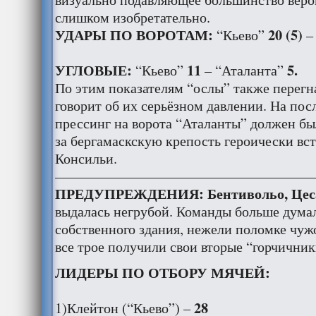
слишком изобретательно.
УДАРЫ ПО ВОРОТАМ:
20 (5)
“Кьево”
–
УГЛОВЫЕ:
11
5.
“Кьево”
– “Аталанта”
По этим показателям “ослы” также перегн
говорит об их серьёзном давлении. На по
прессинг на ворота “Аталанты” должен был
за бергамаскскую крепость героически вс
Консильи.
——————————————————
ПРЕДУПРЕЖДЕНИЯ: Бентивольо, Цеса
выдалась негрубой. Команды больше дума
собственного здания, нежели поломке чуж
все трое получили свои вторые “горчичники
ЛИДЕРЫ ПО ОТБОРУ МЯЧЕЙ:
28
1)Клейтон (“Кьево”) –