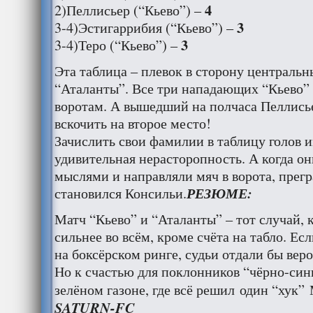
4
2)Пеллисьер (“Кьево”) –
3
3-4)Эстигаррибия (“Кьево”) –
3
3-4)Теро (“Кьево”) –
Эта таблица – плевок в сторону централь
“Аталанты”. Все три нападающих “Кьево” 
воротам. А вышедший на полчаса Пеллисье
вскочить на второе место!
Зачислить свои фамилии в таблицу голов 
удивительная нерасторопность. А когда он
мыслями и направляли мяч в ворота, прегр
РЕЗЮМЕ:
становился Консильи.
Матч “Кьево” и “Аталанты” – тот случай, к
сильнее во всём, кроме счёта на табло. Ес
на боксёрском ринге, судьи отдали бы вер
Но к счастью для поклонников “чёрно-сини
зелёном газоне, где всё решил один “хук”
SATURN-FC