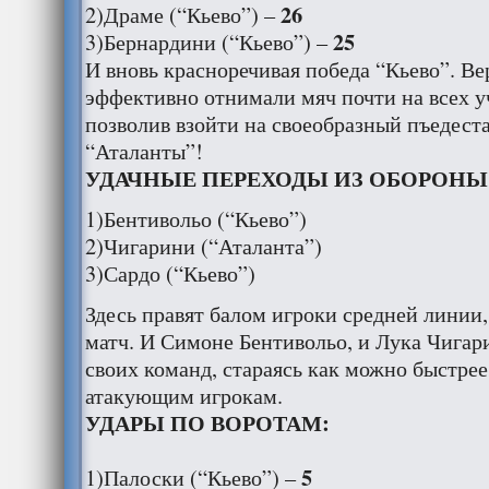
26
2)Драме (“Кьево”) –
25
3)Бернардини (“Кьево”) –
И вновь красноречивая победа “Кьево”. В
эффективно отнимали мяч почти на всех уч
позволив взойти на своеобразный пъедест
“Аталанты”!
УДАЧНЫЕ ПЕРЕХОДЫ ИЗ ОБОРОНЫ 
1)Бентивольо (“Кьево”)
2)Чигарини (“Аталанта”)
3)Сардо (“Кьево”)
Здесь правят балом игроки средней линии
матч. И Симоне Бентивольо, и Лука Чигар
своих команд, стараясь как можно быстрее
атакующим игрокам.
УДАРЫ ПО ВОРОТАМ:
5
1)Палоски (“Кьево”) –