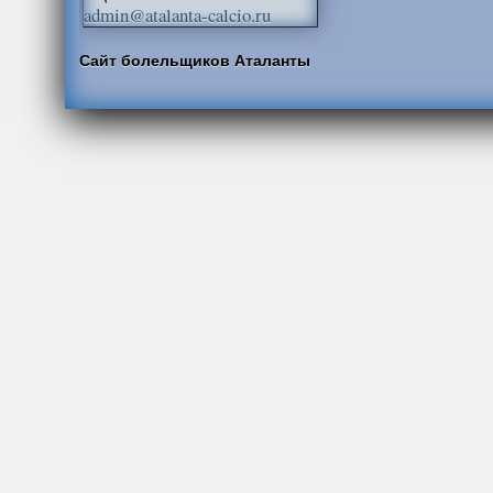
admin@atalanta-calcio.ru
Сайт болельщиков Аталанты