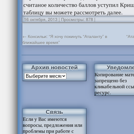
считаное количество баллов уступил Кри
таблицу вы можете рассмотреть далее.
16 октября, 2013
|
Просмотры: 878
|
←
Консильи: “Я хочу покинуть “Аталанту” в
“Ат
ближайшее время”
Архив новостей
Уведомл
Копирование мат
запрещено без
кликабельной ссы
ресурс.
Связь
Если у Вас имеются
вопросы, предложения или
проблемы при работе с