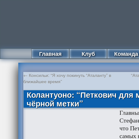
Главная
Клуб
Команда
←
Консильи: “Я хочу покинуть “Аталанту” в
“Ат
ближайшее время”
Колантуоно: “Петкович для 
чёрной метки”
Главны
Стефан
что Пет
самых 