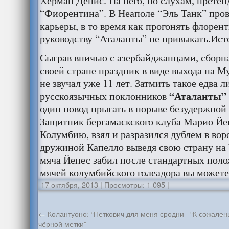
Херман Денис. На него, по слухам, прете
“Фиорентина”. В Неаполе “Эль Танк” про
карьеры, в то время как прогонять флоре
руководству “Аталанты” не привыкать.Исто
Сыграв вничью с азербайджанцами, сборн
своей стране праздник в виде выхода на М
не звучал уже 11 лет. Затмить такое едва л
“Аталанты”
русскоязычных поклонников
один повод прыгать в порыве безудержной 
Защитник бергамаскского клуба Марио Йе
Колумбию, взял и разразился дублем в воро
дружиной Капелло выведя свою страну на
мяча Йепес забил после стандартных пол
мячей колумбийского голеадора вы можете
17 октября, 2013
|
Просмотры: 1 095
|
←
Колантуоно: “Петкович для меня сродни
“К сожален
чёрной метки”