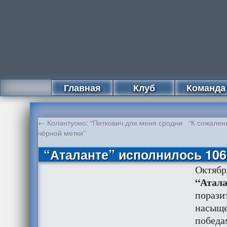
Главная
Клуб
Команда
←
Колантуоно: “Петкович для меня сродни
“К сожален
чёрной метки”
“Аталанте” исполнилось 106
Октябр
“Атал
порази
насыще
победа