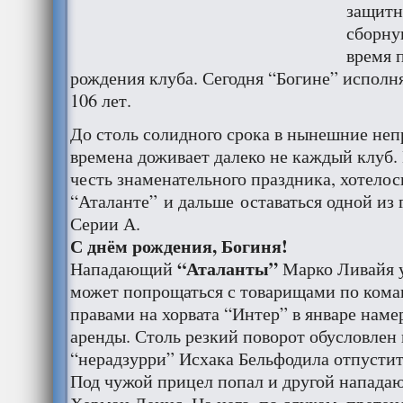
защитн
сборну
время 
рождения клуба. Сегодня “Богине” исполн
106 лет.
До столь солидного срока в нынешние не
времена доживает далеко не каждый клуб.
честь знаменательного праздника, хотелос
“Аталанте” и дальше оставаться одной из
Серии А.
С днём рождения, Богиня!
“Аталанты”
Нападающий
Марко Ливайя у
может попрощаться с товарищами по ком
правами на хорвата “Интер” в январе намер
аренды. Столь резкий поворот обусловле
“нерадзурри” Исхака Бельфодила отпустить
Под чужой прицел попал и другой напада