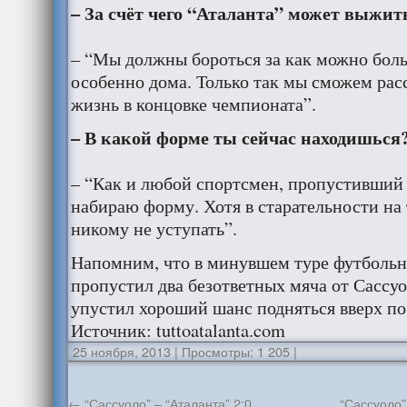
– За счёт чего “Аталанта” может выжит
– “Мы должны бороться за как можно боль
особенно дома. Только так мы сможем рас
жизнь в концовке чемпионата”.
– В какой форме ты сейчас находишься
– “Как и любой спортсмен, пропустивший 
набираю форму. Хотя в старательности на
никому не уступать”.
Напомним, что в минувшем туре футбольн
пропустил два безответных мяча от Сассуол
упустил хороший шанс подняться вверх по
Источник: tuttoatalanta.com
25 ноября, 2013
|
Просмотры: 1 205
|
←
“Сассуоло” – “Аталанта” 2:0
“Сассуоло”