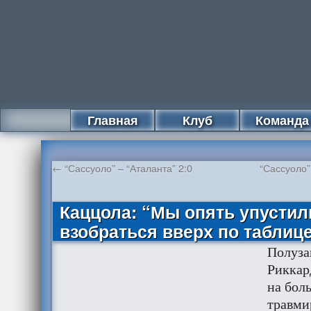
Главная
Клуб
Команда
←
“Сассуоло” – “Аталанта” 2:0
“Сассуоло”
Каццола: “Мы опять упустил
взобраться вверх по таблиц
Полуз
Риккар
на бол
травми