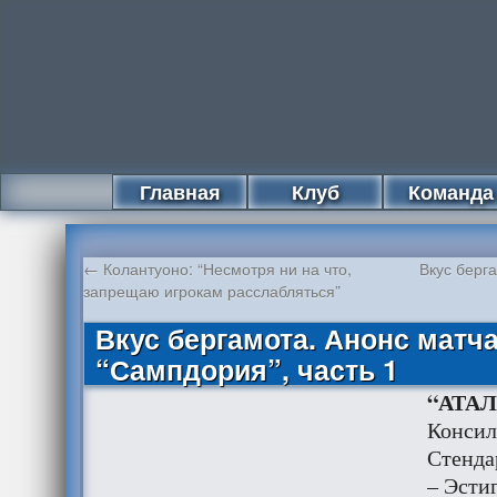
Главная
Клуб
Команда
←
Колантуоно: “Несмотря ни на что,
Вкус берг
запрещаю игрокам расслабляться”
Вкус бергамота. Анонс матча
“Сампдория”, часть 1
“АТАЛА
Консил
Стенда
– Эсти