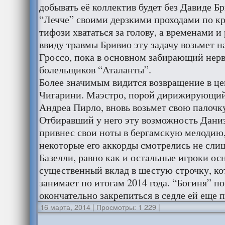
добывать её коллектив будет без Давиде Бр
“Лечче” своими дерзкими проходами по к
тифози хвататься за голову, а временами и
ввиду травмы Бривио эту задачу возьмет н
Гроссо, пока в основном забирающий нерв
болельщиков “Аталанты”.
Более значимым видится возвращение в ц
Чигарини. Маэстро, порой дирижирующий 
Андреа Пирло, вновь возьмет свою палочк
Отбиравший у него эту возможность Даниэ
привнес свои ноты в бергамскую мелодию,
некоторые его аккорды смотрелись не сл
Базелли, равно как и остальные игроки о
существенный вклад в шестую строчку, к
занимает по итогам 2014 года. “Богиня” по
окончательно закрепиться в седле ей еще 
16 марта, 2014
|
Просмотры: 1 229
|