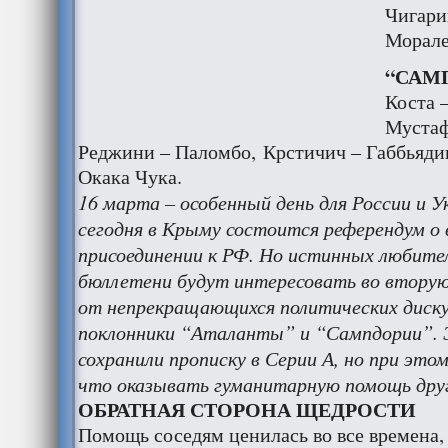
Чигари
Морале
“САМП
Коста 
Мустаф
Реджини – Паломбо, Крстичич – Габбьядин
Окака Чука.
16 марта – особенный день для России и У
сегодня в Крыму состоится референдум о
присоединении к РФ. Но истинных любител
бюллетени будут интересовать во вторую 
от непрекращающихся политических диску
поклонники “Аталанты” и “Сампдории”. 
сохранили прописку в Серии А, но при эт
что оказывать гуманитарную помощь дру
ОБРАТНАЯ СТОРОНА ЩЕДРОСТИ
Помощь соседям ценилась во все времена, 