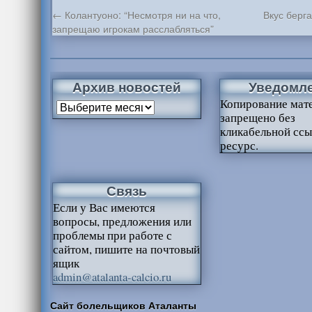
←
Колантуоно: “Несмотря ни на что,
Вкус берг
запрещаю игрокам расслабляться”
Архив новостей
Уведомл
Копирование мат
запрещено без
кликабельной ссы
ресурс.
Связь
Если у Вас имеются
вопросы, предложения или
проблемы при работе с
сайтом, пишите на почтовый
ящик
admin@atalanta-calcio.ru
Сайт болельщиков Аталанты