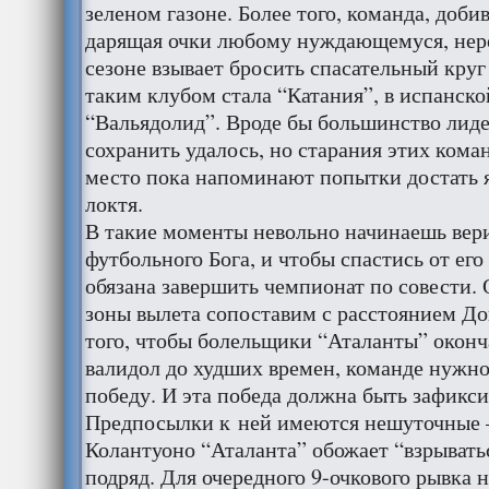
зеленом газоне. Более того, команда, доби
дарящая очки любому нуждающемуся, нер
сезоне взывает бросить спасательный круг
таким клубом стала “Катания”, в испанск
“Вальядолид”. Вроде бы большинство лиде
сохранить удалось, но старания этих коман
место пока напоминают попытки достать 
локтя.
В такие моменты невольно начинаешь вер
футбольного Бога, и чтобы спастись от его
обязана завершить чемпионат по совести. 
зоны вылета сопоставим с расстоянием До
того, чтобы болельщики “Аталанты” оконч
валидол до худших времен, команде нужно
победу. И эта победа должна быть зафикси
Предпосылки к ней имеются нешуточные 
Колантуоно “Аталанта” обожает “взрывать
подряд. Для очередного 9-очкового рывка н