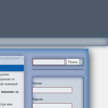
 в этом сезоне”
→
здохом
щениях от
Логин
ой повязкой.
 играешь за
Пароль
ыстро мне