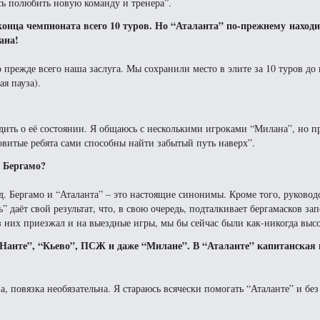
сь полюбить новую команду и тренера”.
конца чемпионата всего 10 туров. Но “Аталанта” по-прежнему наход
ана!
о прежде всего наша заслуга. Мы сохранили место в элите за 10 туров до
я пауза).
дить о её состоянии. Я общаюсь с несколькими игроками “Милана”, но 
ровитые ребята сами способны найти забытый путь наверх”.
и Бергамо?
. Бергамо и “Аталанта” – это настоящие синонимы. Кроме того, руковод
 даёт свой результат, что, в свою очередь, подталкивает бергамасков за
 них приезжал и на выездные игры, мы бы сейчас были как-никогда высо
“Нанте”, “Кьево”, ПСЖ и даже “Милане”. В “Аталанте” капитанская 
а, повязка необязательна. Я стараюсь всячески помогать “Аталанте” и без