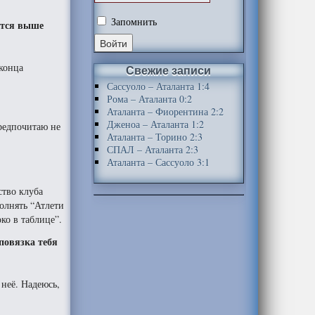
Запомнить
ится выше
 конца
Свежие записи
Сассуоло – Аталанта 1:4
Рома – Аталанта 0:2
Аталанта – Фиорентина 2:2
Дженоа – Аталанта 1:2
предпочитаю не
Аталанта – Торино 2:3
СПАЛ – Аталанта 2:3
Аталанта – Сассуоло 3:1
ство клуба
полнять “Атлети
ко в таблице”.
повязка тебя
 неё. Надеюсь,