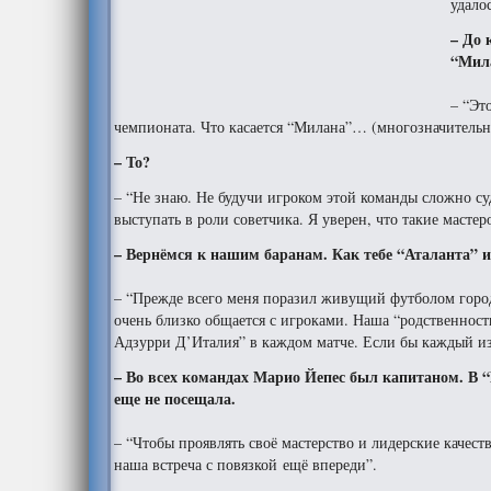
удало
– До 
“Мил
– “Эт
чемпионата. Что касается “Милана”… (многозначительна
– То?
– “Не знаю. Не будучи игроком этой команды сложно су
выступать в роли советчика. Я уверен, что такие масте
– Вернёмся к нашим баранам. Как тебе “Аталанта” 
– “Прежде всего меня поразил живущий футболом город
очень близко общается с игроками. Наша “родственность”
Адзурри Д’Италия” в каждом матче. Если бы каждый из
– Во всех командах Марио Йепес был капитаном. В 
еще не посещала.
– “Чтобы проявлять своё мастерство и лидерские качеств
наша встреча с повязкой ещё впереди”.