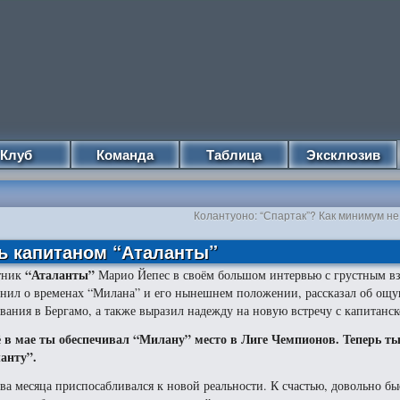
Клуб
Команда
Таблица
Эксклюзив
Колантуоно: “Спартак”? Как минимум не
ь капитаном “Аталанты”
“Аталанты”
тник
Марио Йепес в своём большом интервью с грустным в
нил о временах “Милана” и его нынешнем положении, рассказал об ощу
вания в Бергамо, а также выразил надежду на новую встречу с капитанск
 в мае ты обеспечивал “Милану” место в Лиге Чемпионов. Теперь ты
анту”.
два месяца приспосабливался к новой реальности. К счастью, довольно б