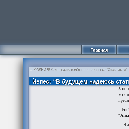
Главная
←
МОЛНИЯ! Колантуоно ведёт переговоры со “Спартаком”
Йепес: “В будущем надеюсь стат
Защи
вспом
пребы
– Ещё
“Атал
– “Я 