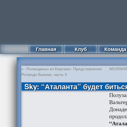
Главная
Клуб
Команда
←
Роландиньо из Бергамо. Представление
МОЛНИЯ! 
Роландо Бьянки, часть 3
Sky: “Аталанта” будет битьс
Полуза
Вальте
Донаде
продол
“Атала