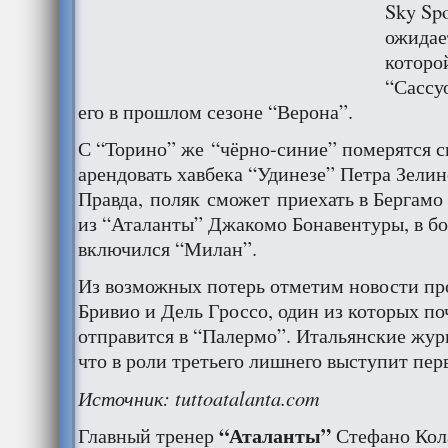
Sky Spo
ожидает
которо
“Сассу
его в прошлом сезоне “Верона”.
С “Торино” же “чёрно-синие” померятся с
арендовать хавбека “Удинезе” Петра Зелин
Правда, поляк сможет приехать в Бергамо 
из “Аталанты” Джакомо Бонавентуры, в бор
включился “Милан”.
Из возможных потерь отметим новости пр
Бривио и Дель Гроссо, один из которых по
отправится в “Палермо”. Итальянские жу
что в роли третьего лишнего выступит пер
Источник: tuttoatalanta.com
“Аталанты”
Главный тренер
Стефано Кола