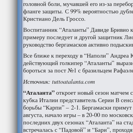
головной боли, мучавшей его из-за перебо
фланге защиты. С 99% вероятностью дубл
Кристиано Дель Гроссо.
Воспитанник “Аталанты” Давиде Бривио к
примеру последует и другой защитник Ли
руководство бергамасков активно подыски
Все ближе к переходу в “Наполи” Андреа 
действующий голкипер “Аталанты” вырази
бороться за пост №1 с бразильцем Рафаэл
Источник: tuttoatalanta.com
“Аталанта”
откроет новый сезон матчем с
кубка Италии представитель Серии В сенс
борьбы “Карпи” – 2-1. Бергамаски примут 
августа, начало игры – в 20-00 по московс
последних двух сезонах “Аталанта” на ста
встречалась с “Падовой” и “Бари”, проходя