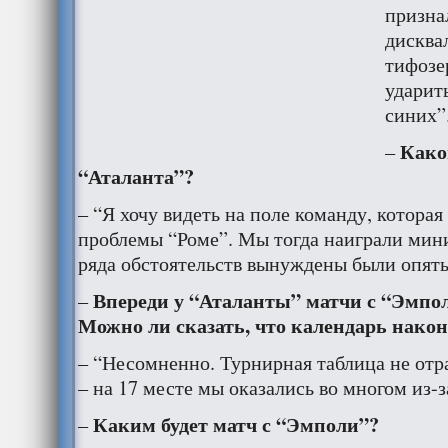
призна
дисква
тифозе
ударить
синих”
Како
–
“Аталанта”?
– “Я хочу видеть на поле команду, котора
проблемы “Роме”. Мы тогда наиграли мини
ряда обстоятельств вынуждены были опять
Впереди у “Аталанты” матчи с “Эмпол
–
Можно ли сказать, что календарь након
– “Несомненно. Турнирная таблица не отр
– на 17 месте мы оказались во многом из-з
Каким будет матч с “Эмполи”?
–