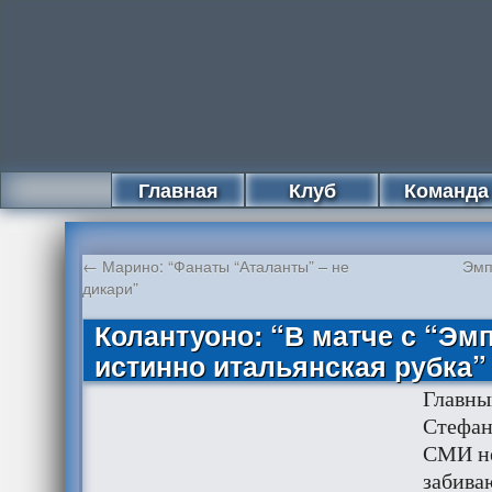
Главная
Клуб
Команда
←
Марино: “Фанаты “Аталанты” – не
Эмп
дикари”
Колантуоно: “В матче с “Эм
истинно итальянская рубка”
Главны
Стефан
СМИ не
забива