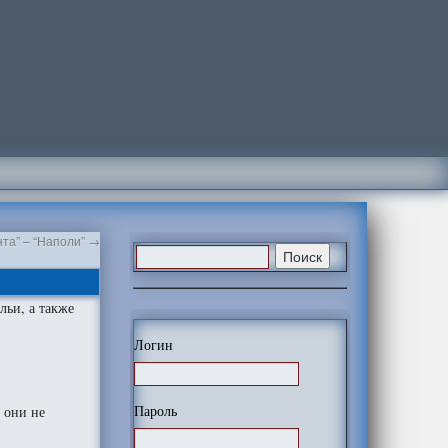
нта” – “Наполи”
→
льи, а также
Логин
Пароль
 они не