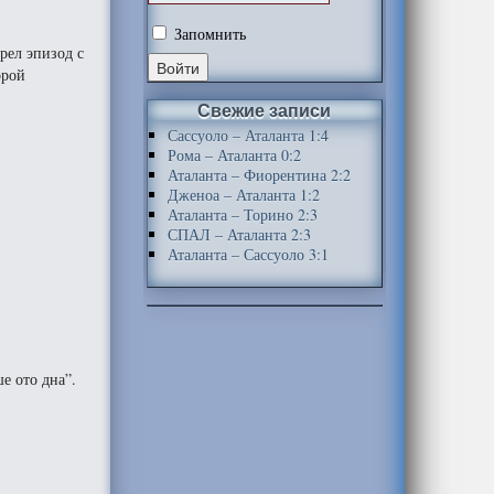
Запомнить
рел эпизод с
орой
Свежие записи
Сассуоло – Аталанта 1:4
Рома – Аталанта 0:2
Аталанта – Фиорентина 2:2
Дженоа – Аталанта 1:2
Аталанта – Торино 2:3
СПАЛ – Аталанта 2:3
Аталанта – Сассуоло 3:1
е ото дна”.