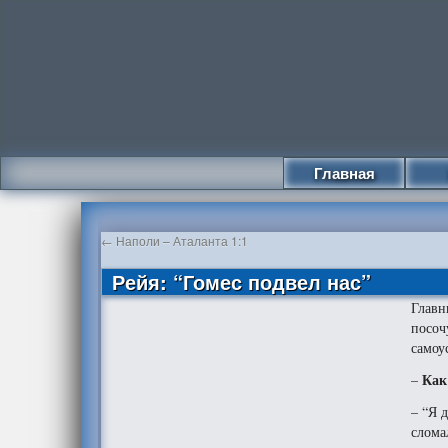
Главная
←
Наполи – Аталанта 1:1
Рейя: “Гомес подвел нас”
Главн
посоч
самоу
Как
–
– “Я 
слома