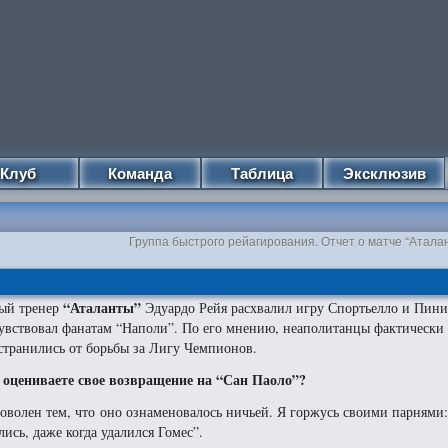
Клуб
Команда
Таблица
Эксклюзив
Группа быстрого рейагирования. Отчет о матче “Атала
“Аталанты”
ый тренер
Эдуардо Рейя расхвалил игру Спортьелло и Пини
увствовал фанатам “Наполи”. По его мнению, неаполитанцы фактически
странились от борьбы за Лигу Чемпионов.
 оцениваете свое возвращение на “Сан Паоло”?
доволен тем, что оно ознаменовалось ничьей. Я горжусь своими парнями:
лись, даже когда удалился Гомес”.