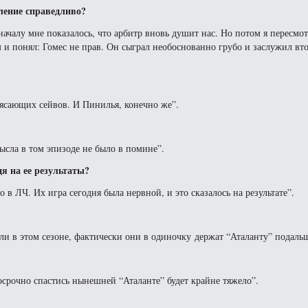
ление справедливо?
началу мне показалось, что арбитр вновь душит нас. Но потом я пересмот
 и понял: Гомес не прав. Он сыграл необоснованно грубо и заслужил вт
рясающих сейвов. И Пинилья, конечно же”.
ысла в том эпизоде не было в помине”.
я на ее результаты?
о в ЛЧ. Их игра сегодня была нервной, и это сказалось на результате”.
ли в этом сезоне, фактически они в одиночку держат “Аталанту” подальш
Досрочно спастись нынешней “Аталанте” будет крайне тяжело”.