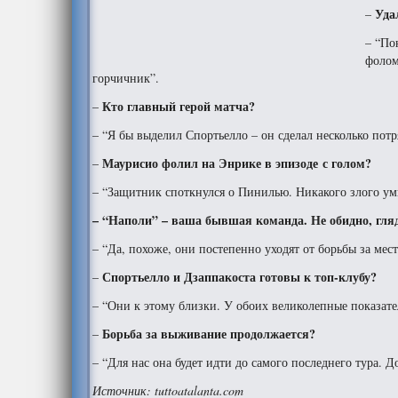
Уда
–
– “По
фолом
горчичник”.
Кто главный герой матча?
–
– “Я бы выделил Спортьелло – он сделал несколько пот
Маурисио фолил на Энрике в эпизоде с голом?
–
– “Защитник споткнулся о Пинилью. Никакого злого ум
– “Наполи” – ваша бывшая команда. Не обидно, гляд
– “Да, похоже, они постепенно уходят от борьбы за мест
Спортьелло и Дзаппакоста готовы к топ-клубу?
–
– “Они к этому близки. У обоих великолепные показате
Борьба за выживание продолжается?
–
– “Для нас она будет идти до самого последнего тура. 
Источник: tuttoatalanta.com