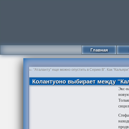
Главная
←
“Аталанту” еще можно опустить в Серию В”. Как “Кальяри”
Колантуоно выбирает между “Кал
Экс-н
новую
Тольк
сицил
Стефа
наход
продв