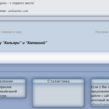
 раза – с первого места!
ник: atalantini.com
 поверил в чудо.
Палермо 
 “Кальяри” и “Катанией”
мление
Статистика
ериалов
Если у Вас 
ликабельной
предложени
сурс.
работе с са
почтовый я
admin@atalan