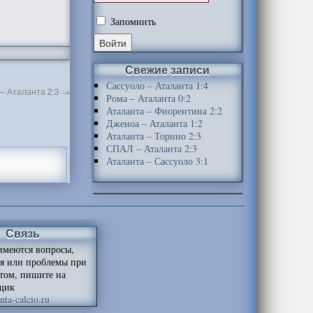
Запомнить
Свежие записи
Сассуоло – Аталанта 1:4
– Аталанта 2:3
→
Рома – Аталанта 0:2
Аталанта – Фиорентина 2:2
Дженоа – Аталанта 1:2
Аталанта – Торино 2:3
СПАЛ – Аталанта 2:3
Аталанта – Сассуоло 3:1
Связь
имеются вопросы,
я или проблемы при
йтом, пишите на
щик
ta-calcio.ru