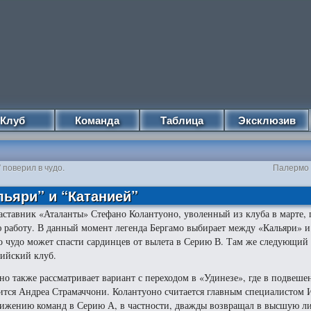
Клуб
Команда
Таблица
Эксклюзив
 поверил в чудо.
Палермо 
ьяри” и “Катанией”
аставник «Аталанты» Стефано Колантуоно, уволенный из клуба в марте, 
 работу. В данный момент легенда Бергамо выбирает между «Кальяри» и
о чудо может спасти сардинцев от вылета в Серию В. Там же следующий 
ийский клуб.
но также рассматривает вариант с переходом в «Удинезе», где в подвеш
ится Андреа Страмаччони. Колантуоно считается главным специалистом 
ижению команд в Серию А, в частности, дважды возвращал в высшую ли