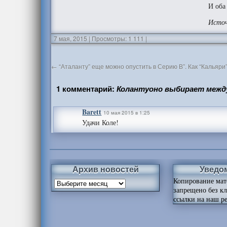
И оба
Источ
7 мая, 2015
|
Просмотры: 1 111
|
←
“Аталанту” еще можно опустить в Серию В”. Как “Кальяри”
1 комментарий:
Колантуоно выбирает между
Barett
10 мая 2015 в 1:25
Удачи Коле!
Архив новостей
Уведо
Копирование мат
запрещено без к
ссылки на наш ре