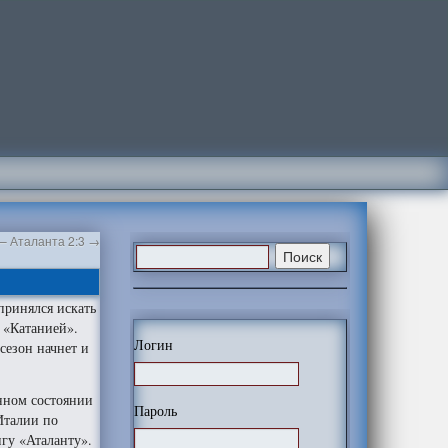
– Аталанта 2:3
→
принялся искать
 «Катанией».
Логин
сезон начнет и
енном состоянии
Пароль
Италии по
гу «Аталанту».